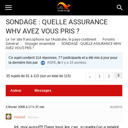
Australia-
SONDAGE : QUELLE ASSURANCE
WHV AVEZ VOUS PRIS ?
australie.com
Le 1er site francophone sur l’Australie, le pays-continent
›
Forums
›
Général
›
Voyager ensemble
›
SONDAGE : QUELLE ASSURANCE WHV
AVEZ VOUS PRIS ?
Ce sujet contient 114 réponses, 77 participants et a été mis à jour pour
la dernière fois par
ASFE
, le
il y a 16 années
.
3
35 sujets de 81 à 115 (sur un total de 115)
←
1
2
Auteur
Messages
3 février 2008 à 17 h 37 min
#128570
rsound
Membre
lol, moi aussi!!!! Dans tous les cas, si quelqu’un a repéré