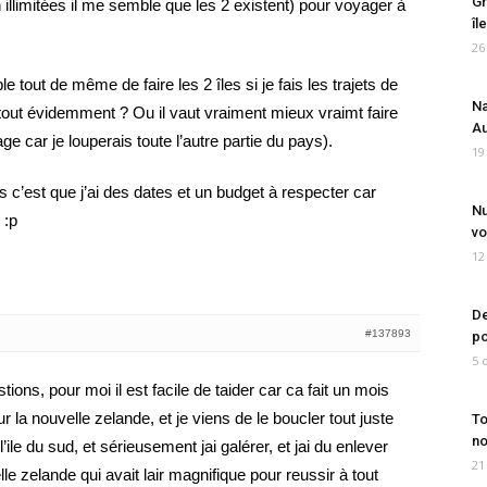
Gr
illimitées il me semble que les 2 existent) pour voyager à
îl
26
le tout de même de faire les 2 îles si je fais les trajets de
Na
tout évidemment ? Ou il vaut vraiment mieux vraimt faire
Au
e car je louperais toute l’autre partie du pays).
19
 c’est que j’ai des dates et un budget à respecter car
Nu
 :p
vo
12
De
#137893
po
5 
ions, pour moi il est facile de taider car ca fait un mois
r la nouvelle zelande, et je viens de le boucler tout juste
To
no
s l’ile du sud, et sérieusement jai galérer, et jai du enlever
21
e zelande qui avait lair magnifique pour reussir à tout