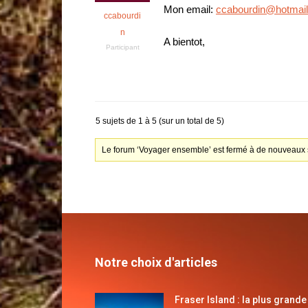
Mon email:
ccabourdin@hotmai
ccabourdi
n
A bientot,
Participant
5 sujets de 1 à 5 (sur un total de 5)
Le forum ‘Voyager ensemble’ est fermé à de nouveaux s
Notre choix d'articles
Fraser Island : la plus grande