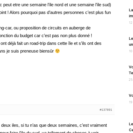
peut etre une semaine l’ile nord et une semaine l’ile sud)
La
oint ! Alors pourquoi pas d’autres personnes c’est plus fun
im
12
ng-car, ou proposition de circuits en auberge de
onction du budget car c’est pas non plus donné !
Le
nt déjà fait un road-trip dans cette île et s’ils ont des
un
lans je suis preneuse biensûr
10
Vo
Te
25
Vo
19
#137891
Le
 deux iles, si tu n’as que deux semaines, c’est vraiment
Ce
 pour faire l’ile du sud, ya tellement de choses à voir.