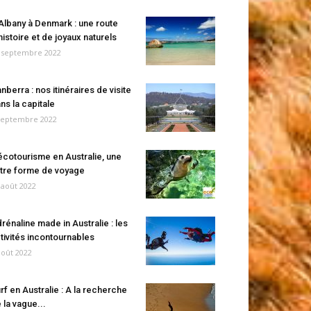
Albany à Denmark : une route
histoire et de joyaux naturels
 septembre 2022
nberra : nos itinéraires de visite
ns la capitale
septembre 2022
écotourisme en Australie, une
tre forme de voyage
 août 2022
rénaline made in Australie : les
tivités incontournables
août 2022
rf en Australie : A la recherche
 la vague...