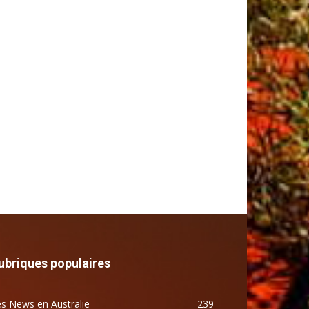
ubriques populaires
s News en Australie
239