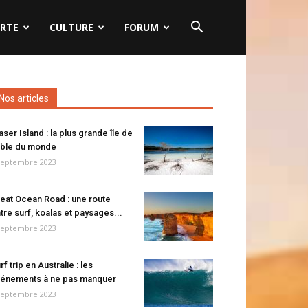
RTE
CULTURE
FORUM
Nos articles
aser Island : la plus grande île de
ble du monde
septembre 2023
eat Ocean Road : une route
tre surf, koalas et paysages...
septembre 2023
rf trip en Australie : les
énements à ne pas manquer
septembre 2023