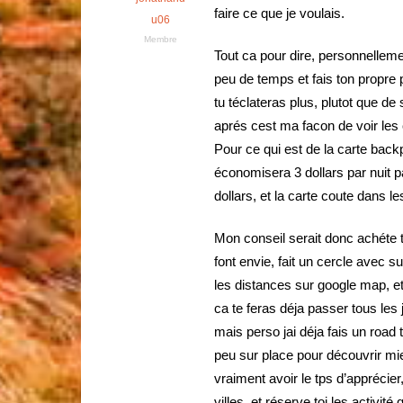
faire ce que je voulais.
u06
Membre
Tout ca pour dire, personnellemen
peu de temps et fais ton propre 
tu téclateras plus, plutot que de 
aprés cest ma facon de voir les
Pour ce qui est de la carte backp
économisera 3 dollars par nuit p
dollars, et la carte coute dans les
Mon conseil serait donc achéte toi
font envie, fait un cercle avec su
les distances sur google map, et 
ca te feras déja passer tous les 
mais perso jai déja fais un road 
peu sur place pour découvrir mi
vraiment avoir le tps d’apprécie
villes, et réserve toi les activité