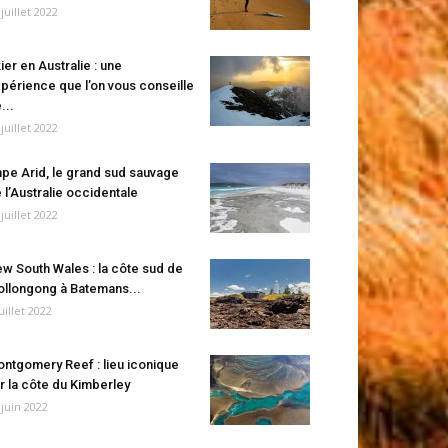
 juillet 2022
ier en Australie : une
périence que l’on vous conseille
...
 juillet 2022
pe Arid, le grand sud sauvage
 l’Australie occidentale
 juillet 2022
w South Wales : la côte sud de
llongong à Batemans...
juillet 2022
ntgomery Reef : lieu iconique
r la côte du Kimberley
 juin 2022