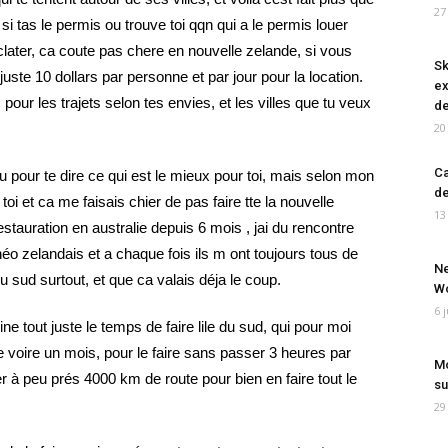
27
s si tas le permis ou trouve toi qqn qui a le permis louer
clater, ca coute pas chere en nouvelle zelande, si vous
Sk
juste 10 dollars par personne et par jour pour la location.
ex
pour les trajets selon tes envies, et les villes que tu veux
de
20
Ca
u pour te dire ce qui est le mieux pour toi, mais selon mon
de
oi et ca me faisais chier de pas faire tte la nouvelle
13
estauration en australie depuis 6 mois , jai du rencontre
néo zelandais et a chaque fois ils m ont toujours tous de
Ne
u sud surtout, et que ca valais déja le coup.
Wo
6 
e tout juste le temps de faire lile du sud, qui pour moi
e voire un mois, pour le faire sans passer 3 heures par
Mo
ter à peu prés 4000 km de route pour bien en faire tout le
su
29