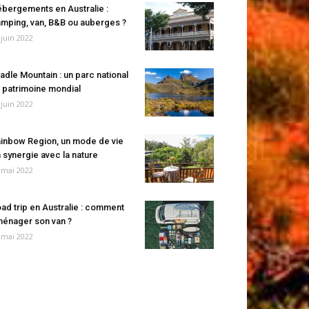
bergements en Australie :
mping, van, B&B ou auberges ?
 juin 2022
adle Mountain : un parc national
 patrimoine mondial
 juin 2022
inbow Region, un mode de vie
 synergie avec la nature
 mai 2022
ad trip en Australie : comment
énager son van ?
 mai 2022