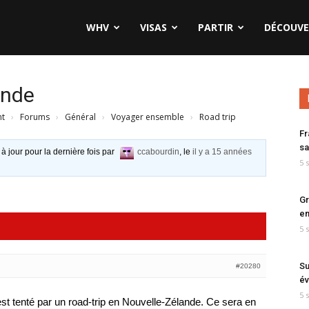
WHV
VISAS
PARTIR
DÉCOUVE
ande
nt
›
Forums
›
Général
›
Voyager ensemble
›
Road trip
Fr
sa
 à jour pour la dernière fois par
ccabourdin
, le
il y a 15 années
5 
Gr
en
5 
Su
#20280
év
5 
qui est tenté par un road-trip en Nouvelle-Zélande. Ce sera en