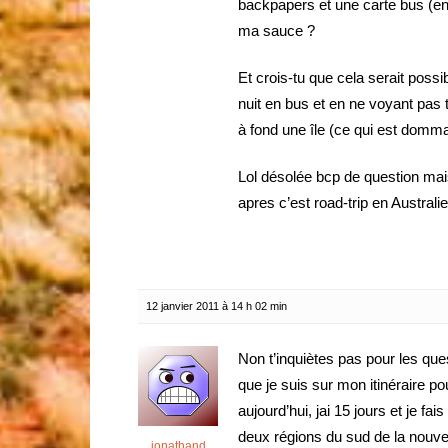
backpapers et une carte bus (en 
ma sauce ?
Et crois-tu que cela serait possib
nuit en bus et en ne voyant pas 
à fond une île (ce qui est dommag
Lol désolée bcp de question mais
apres c’est road-trip en Australie
12 janvier 2011 à 14 h 02 min
Non t’inquiètes pas pour les quest
que je suis sur mon itinéraire pou
aujourd’hui, jai 15 jours et je fai
deux régions du sud de la nouvell
jonathand