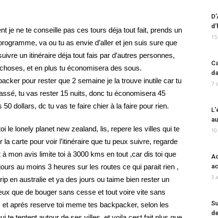
D’
d’
t je ne te conseille pas ces tours déja tout fait, prends un
15
programme, va ou tu as envie d’aller et jen suis sure que
suivre un itinéraire déja tout fais par d’autres personnes,
Ca
 choses, et en plus tu économisera des sous.
da
acker pour rester que 2 semaine je la trouve inutile car tu
7 
assé, tu vas rester 15 nuits, donc tu économisera 45
 50 dollars, dc tu vas te faire chier à la faire pour rien.
L’
au
 le lonely planet new zealand, lis, repere les villes qui te
10
r la carte pour voir l’itinéraire que tu peux suivre, regarde
à mon avis limite toi à 3000 kms en tout ,car dis toi que
Ad
jours au moins 3 heures sur les routes ce qui parait rien ,
ac
3 
trip en australie et ya des jours ou taime bien rester un
eux que de bouger sans cesse et tout voire vite sans
Su
r, et aprés reserve toi meme tes backpacker, selon les
de
 qui te tentent autour de ses villes, et voila cest fait plus que