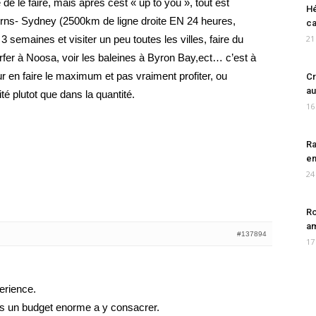
 de le faire, mais aprés cest « up to you », tout est
Hé
irns- Sydney (2500km de ligne droite EN 24 heures,
ca
 semaines et visiter un peu toutes les villes, faire du
21
urfer à Noosa, voir les baleines à Byron Bay,ect… c’est à
pour en faire le maximum et pas vraiment profiter, ou
Cr
au
ité plutot que dans la quantité.
16
Ra
en
24
Ro
am
#137894
17
perience.
as un budget enorme a y consacrer.