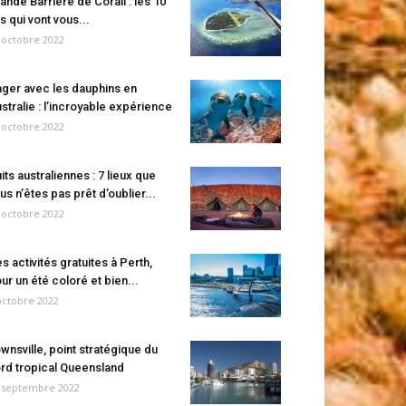
ande Barrière de Corail : les 10
es qui vont vous...
 octobre 2022
ger avec les dauphins en
stralie : l’incroyable expérience
 octobre 2022
its australiennes : 7 lieux que
us n’êtes pas prêt d’oublier...
 octobre 2022
s activités gratuites à Perth,
ur un été coloré et bien...
octobre 2022
wnsville, point stratégique du
rd tropical Queensland
 septembre 2022