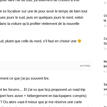
30
 se focaliser sur une ile pour avoir le temps de bien tout
CO
ques jours le sud, puis en quelques jours le nord, selon
la
ns la voiture qu’à profiter réelement de la nouvelle
30
Ca
ud, plutot que celle du nord, s’il faut en choisir une
Qu
23
No
#137892
bl
9 
ement ce que j’ai pu souvent lire.
Sa
et les forums… Et j’ai vu que bcp proposent un road trip
em
2 
ansport hors avion + hébergement en backpapers compris)
 ? Ou alors vaut-il mieux que je me réserve une carte