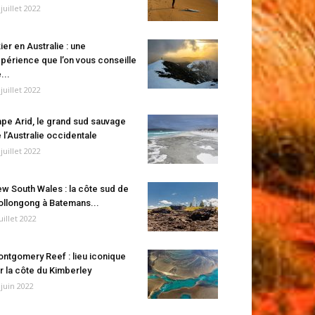
 juillet 2022
ier en Australie : une
périence que l’on vous conseille
...
 juillet 2022
pe Arid, le grand sud sauvage
 l’Australie occidentale
 juillet 2022
w South Wales : la côte sud de
llongong à Batemans...
juillet 2022
ntgomery Reef : lieu iconique
r la côte du Kimberley
 juin 2022