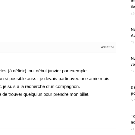
Gr
îl
26
Na
Au
19
#384374
Nu
vo
êtes (à définir) tout début janvier par exemple.
12
 van si possible aussi, je devais partir avec une amie mais
nc je suis à la recherche d’un compagnon.
De
po
te de trouver quelqu’un pour prendre mon billet.
5 
To
no
21