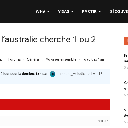
WHV
VISAS
PARTIR
DÉCOUVE
 l’australie cherche 1 ou 2
Fr
nt
›
Forums
›
Général
›
Voyager ensemble
›
road trip 1an
sa
5 
 à jour pour la dernière fois par
imported_Melodie
, le
il y a 13
Gr
en
5 
Su
év
#83397
5 