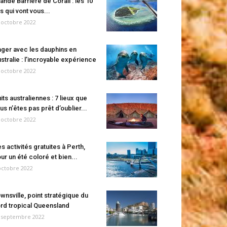
ande Barrière de Corail : les 10
es qui vont vous...
 octobre 2022
ger avec les dauphins en
stralie : l’incroyable expérience
 octobre 2022
its australiennes : 7 lieux que
us n’êtes pas prêt d’oublier...
 octobre 2022
s activités gratuites à Perth,
ur un été coloré et bien...
octobre 2022
wnsville, point stratégique du
rd tropical Queensland
 septembre 2022