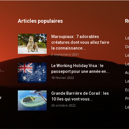
Articles populaires
R
Marsupiaux : 7 adorables
Le
créatures dont vous allez faire
Dé
la connaissance...
2 septembre 2021
Le
Le
Le Working Holiday Visa : le
...
passeport pour une année en...
Au
18 février 2022
Le
E
Grande Barrière de Corail : les
r
Pr
10 îles qui vont vous...
26 octobre 2022
Le