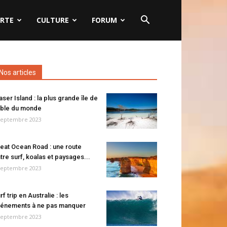
RTE
CULTURE
FORUM
Nos articles
aser Island : la plus grande île de
ble du monde
septembre 2023
eat Ocean Road : une route
tre surf, koalas et paysages...
septembre 2023
rf trip en Australie : les
énements à ne pas manquer
septembre 2023