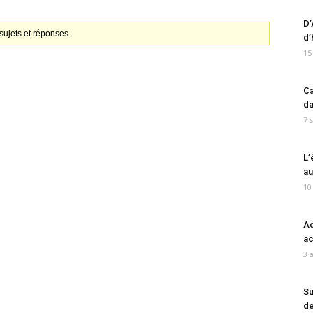
D’
ujets et réponses.
d’
15
Ca
da
7 
L’
au
10
Ad
ac
3 
Su
de