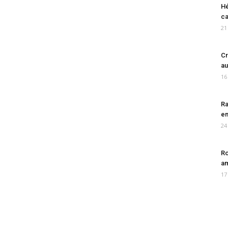
Hé
ca
21
Cr
au
16
Ra
en
24
Ro
am
17