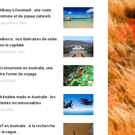
Albany à Denmark : une route
histoire et de joyaux naturels
 septembre 2022
nberra : nos itinéraires de visite
ns la capitale
septembre 2022
écotourisme en Australie, une
tre forme de voyage
 août 2022
rénaline made in Australie : les
tivités incontournables
août 2022
rf en Australie : A la recherche
 la vague...