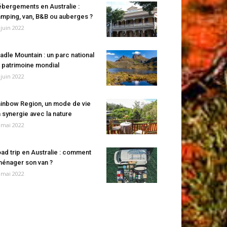
bergements en Australie :
mping, van, B&B ou auberges ?
 juin 2022
adle Mountain : un parc national
 patrimoine mondial
 juin 2022
inbow Region, un mode de vie
 synergie avec la nature
 mai 2022
ad trip en Australie : comment
énager son van ?
 mai 2022