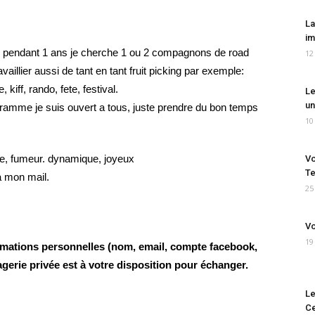
La
im
lie pendant 1 ans je cherche 1 ou 2 compagnons de road
12
ravaillier aussi de tant en tant fruit picking par exemple:
 kiff, rando, fete, festival.
Le
un
gramme je suis ouvert a tous, juste prendre du bon temps
10
le, fumeur. dynamique, joyeux
Vo
Te
a mon mail.
25
Vo
19
rmations personnelles (nom, email, compte facebook,
gerie privée est à votre disposition pour échanger.
Le
Ce