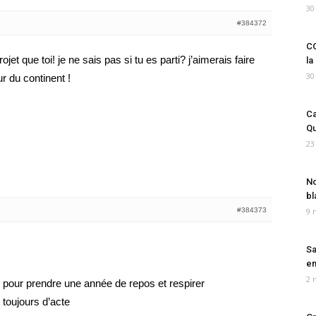
30
#384372
CO
et que toi! je ne sais pas si tu es parti? j’aimerais faire
la
30
ur du continent !
Ca
Qu
23
No
bl
#384373
9 
Sa
em
2 
tir pour prendre une année de repos et respirer
t toujours d’acte