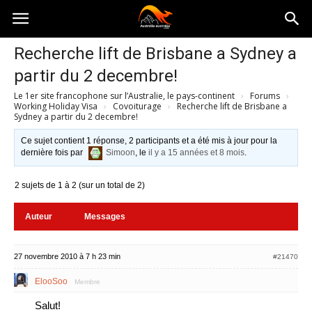
Australia-
Recherche lift de Brisbane a Sydney a
partir du 2 decembre!
australie.com
Le 1er site francophone sur l’Australie, le pays-continent
›
Forums
›
Working Holiday Visa
›
Covoiturage
›
Recherche lift de Brisbane a
Sydney a partir du 2 decembre!
Ce sujet contient 1 réponse, 2 participants et a été mis à jour pour la
dernière fois par
Simoon
, le
il y a 15 années et 8 mois
.
2 sujets de 1 à 2 (sur un total de 2)
Auteur
Messages
27 novembre 2010 à 7 h 23 min
#21470
ElooSoo
Membre
Salut!