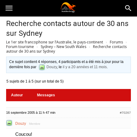
Australia-
Recherche contacts autour de 30 ans
sur Sydney
australie.com
Le 1er site francophone sur l’Australie, le pays-continent
›
Forums
›
Forum tourisme
›
Sydney – New South Wales
›
Recherche contacts
autour de 30 ans sur Sydney
Ce sujet contient 4 réponses, 4 participants et a été mis à jour pour la
dernière fois par
Douzy
, le
il y a 20 années et 11 mois
.
5 sujets de 1 à 5 (sur un total de 5)
Auteur
Messages
16 septembre 2005 à 11 h 47 min
#70267
Douzy
Membre
Coucou!