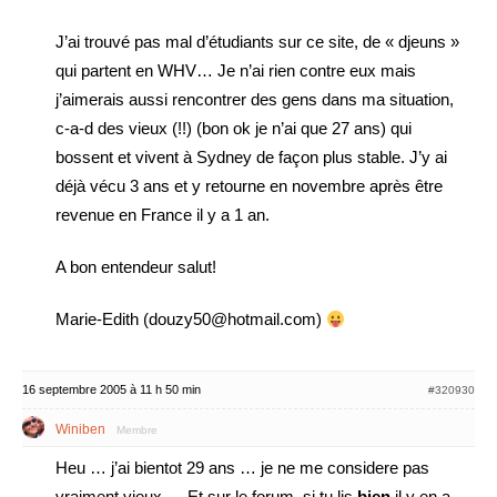
J’ai trouvé pas mal d’étudiants sur ce site, de « djeuns »
qui partent en WHV… Je n’ai rien contre eux mais
j’aimerais aussi rencontrer des gens dans ma situation,
c-a-d des vieux (!!) (bon ok je n’ai que 27 ans) qui
bossent et vivent à Sydney de façon plus stable. J’y ai
déjà vécu 3 ans et y retourne en novembre après être
revenue en France il y a 1 an.
A bon entendeur salut!
Marie-Edith (douzy50@hotmail.com)
16 septembre 2005 à 11 h 50 min
#320930
Winiben
Membre
Heu … j’ai bientot 29 ans … je ne me considere pas
vraiment vieux … Et sur le forum, si tu lis
bien
il y en a