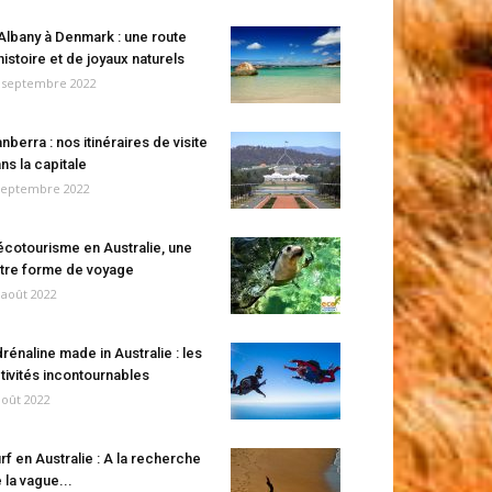
Albany à Denmark : une route
histoire et de joyaux naturels
 septembre 2022
nberra : nos itinéraires de visite
ns la capitale
septembre 2022
écotourisme en Australie, une
tre forme de voyage
 août 2022
rénaline made in Australie : les
tivités incontournables
août 2022
rf en Australie : A la recherche
 la vague...