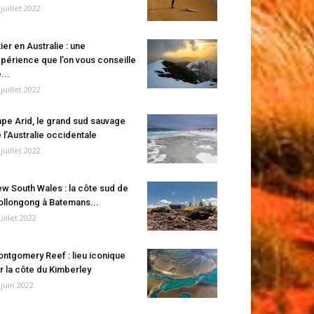
 juillet 2022
ier en Australie : une
périence que l’on vous conseille
...
 juillet 2022
pe Arid, le grand sud sauvage
 l’Australie occidentale
 juillet 2022
w South Wales : la côte sud de
llongong à Batemans...
juillet 2022
ntgomery Reef : lieu iconique
r la côte du Kimberley
 juin 2022