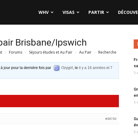
WHV
VISAS
PARTIR
DÉCOUVE
pair Brisbane/Ipswich
nt
›
Forums
›
Séjours études et Au Pair
›
Au Pair
›
Recherche
Fr
sa
 à jour pour la dernière fois par
Ozygirl
, le
il y a 16 années et 7
5 
Gr
en
5 
Su
#38730
év
5 