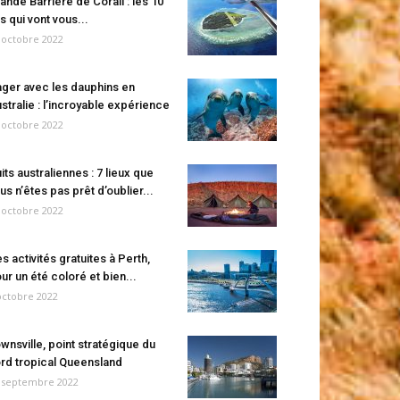
ande Barrière de Corail : les 10
es qui vont vous...
 octobre 2022
ger avec les dauphins en
stralie : l’incroyable expérience
 octobre 2022
its australiennes : 7 lieux que
us n’êtes pas prêt d’oublier...
 octobre 2022
s activités gratuites à Perth,
ur un été coloré et bien...
octobre 2022
wnsville, point stratégique du
rd tropical Queensland
 septembre 2022