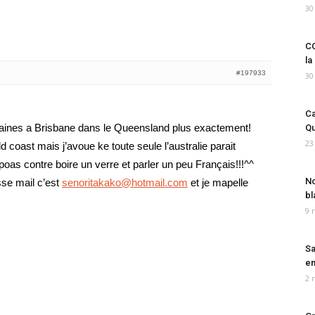
30
CO
la
#197933
30
Ca
emaines a Brisbane dans le Queensland plus exactement!
Qu
23
gold coast mais j’avoue ke toute seule l’australie parait
poas contre boire un verre et parler un peu Français!!!^^
No
se mail c’est
senoritakako@hotmail.com
et je mapelle
bl
9 
Sa
em
2 