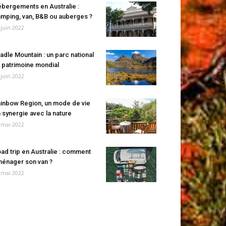
bergements en Australie :
mping, van, B&B ou auberges ?
 juin 2022
adle Mountain : un parc national
 patrimoine mondial
 juin 2022
inbow Region, un mode de vie
 synergie avec la nature
 mai 2022
ad trip en Australie : comment
énager son van ?
 mai 2022