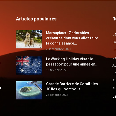
Articles populaires
R
Marsupiaux : 7 adorables
Le
créatures dont vous allez faire
Dé
la connaissance...
2 septembre 2021
Le
Le
Le Working Holiday Visa : le
...
passeport pour une année en...
Au
18 février 2022
Le
E
Grande Barrière de Corail : les
r
Pr
10 îles qui vont vous...
26 octobre 2022
Le