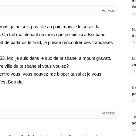
Gr
îl
#197934
26
us, je ne suis pas fille au pair, mais je le serais la
Na
Ca fait maintenant un mois que je suis ici a Brisbane,
Au
nt de partir ds le froid, je puisse rencontrer des francaises
19
3. Moi je suis dans le sud de brisbane, a mount gravatt,
Nu
vo
re ville de brisbane si vous voulez?
12
 d’entre vous, vous pouvez me bipper aussi et je vous
’est Belinda!
De
po
5 
#197935
To
no
21