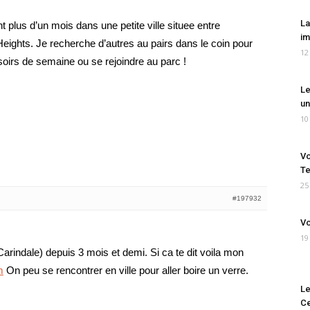
La
 plus d’un mois dans une petite ville situee entre
im
eights. Je recherche d’autres au pairs dans le coin pour
12
 soirs de semaine ou se rejoindre au parc !
Le
un
10
Vo
Te
25
#197932
Vo
19
Carindale) depuis 3 mois et demi. Si ca te dit voila mon
m
On peu se rencontrer en ville pour aller boire un verre.
Le
Ce