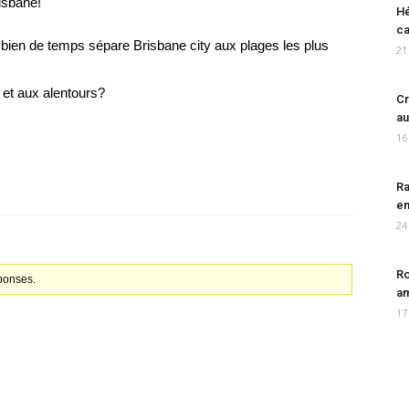
isbane!
Hé
ca
mbien de temps sépare Brisbane city aux plages les plus
21
et aux alentours?
Cr
au
16
Ra
en
24
Ro
éponses.
am
17