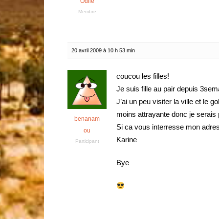
Odile
Membre
20 avril 2009 à 10 h 53 min
coucou les filles!
Je suis fille au pair depuis 3s
J’ai un peu visiter la ville et le 
moins attrayante donc je serais 
benanam
Si ca vous interresse mon adres
ou
Karine
Participant
Bye