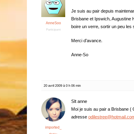
Je suis au pair depuis maintenant
Brisbane et Ipswich, Augustine H
AnneSoo
boire un verre, sortir un peu les
Participant
Merci d’avance.
Anne-So
20 avril 2009 à 0 h 06 min
Slt anne
Moi je suis au pair a Brisbane ( 
adresse
odilestree@hotmail.co
imported_