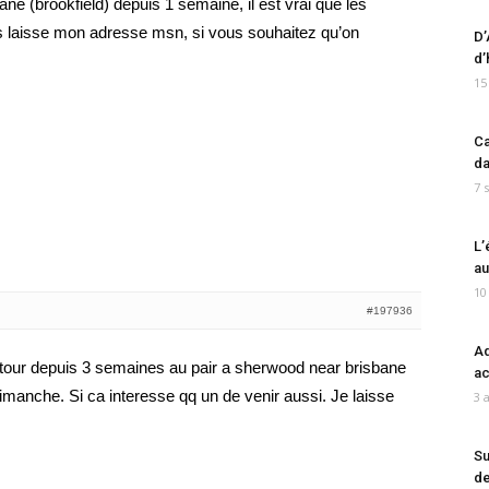
ne (brookfield) depuis 1 semaine, il est vrai que les
ous laisse mon adresse msn, si vous souhaitez qu’on
D’
d’
15
Ca
da
7 
L’
au
10
#197936
Ad
on tour depuis 3 semaines au pair a sherwood near brisbane
ac
imanche. Si ca interesse qq un de venir aussi. Je laisse
3 
Su
de