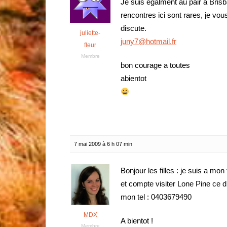
Je suis egalment au pair a Brisba
rencontres ici sont rares, je v
discute.
juliette-
juny7@hotmail.fr
fleur
Membre
bon courage a toutes
abientot
7 mai 2009 à 6 h 07 min
Bonjour les filles : je suis a m
et compte visiter Lone Pine ce d
mon tel : 0403679490
MDX
A bientot !
Membre