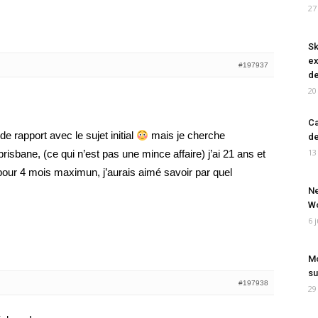
27
Sk
ex
#197937
de
20
Ca
 rapport avec le sujet initial
mais je cherche
de
13
isbane, (ce qui n’est pas une mince affaire) j’ai 21 ans et
pour 4 mois maximun, j’aurais aimé savoir par quel
Ne
Wo
6 
Mo
su
#197938
29