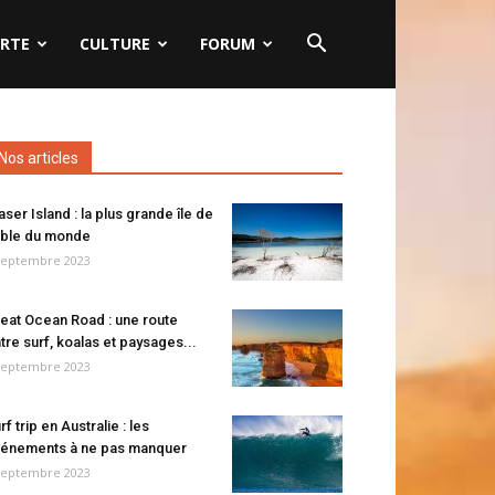
RTE
CULTURE
FORUM
Nos articles
aser Island : la plus grande île de
ble du monde
septembre 2023
eat Ocean Road : une route
tre surf, koalas et paysages...
septembre 2023
rf trip en Australie : les
énements à ne pas manquer
septembre 2023