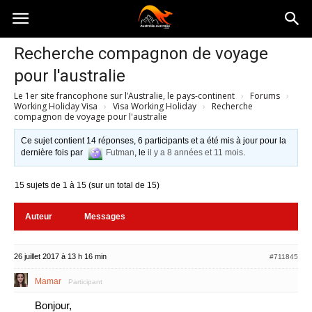
Australia-
Recherche compagnon de voyage
pour l'australie
australie.com
Le 1er site francophone sur l’Australie, le pays-continent
›
Forums
›
Working Holiday Visa
›
Visa Working Holiday
›
Recherche
compagnon de voyage pour l'australie
Ce sujet contient 14 réponses, 6 participants et a été mis à jour pour la
dernière fois par
Futman
, le
il y a 8 années et 11 mois
.
15 sujets de 1 à 15 (sur un total de 15)
Auteur
Messages
26 juillet 2017 à 13 h 16 min
#711845
Mamar
Participant
Bonjour,