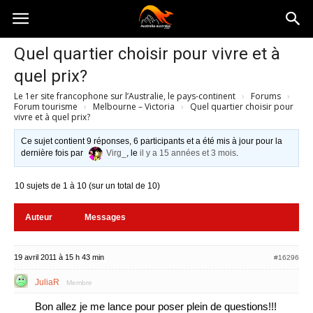
Australia-
Quel quartier choisir pour vivre et à
quel prix?
australie.com
Le 1er site francophone sur l’Australie, le pays-continent
›
Forums
›
Forum tourisme
›
Melbourne – Victoria
›
Quel quartier choisir pour
vivre et à quel prix?
Ce sujet contient 9 réponses, 6 participants et a été mis à jour pour la
dernière fois par
Virg_
, le
il y a 15 années et 3 mois
.
10 sujets de 1 à 10 (sur un total de 10)
Auteur
Messages
19 avril 2011 à 15 h 43 min
#16296
JuliaR
Membre
Bon allez je me lance pour poser plein de questions!!!