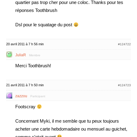
quartier pas trop cher pour une coloc. Thanks pour tes
réponses Toothbrush
Dsl pour le squatage du post
20 avril 2011 à 7 h 56 min
#124722
JuliaR
Membre
Merci Toothbrush!
21 avril 2011 à 7 h 50 min
#124723
zazzou
Participant
Footscray
Concernant Myki, il me semble que tu peux toujours
acheter une carte hebdomadaire ou mensuel au guichet,
comme c’etait avant