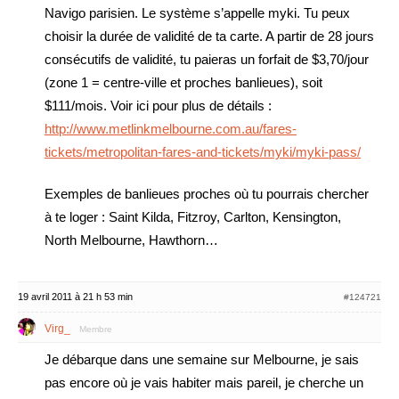
Navigo parisien. Le système s’appelle myki. Tu peux
choisir la durée de validité de ta carte. A partir de 28 jours
consécutifs de validité, tu paieras un forfait de $3,70/jour
(zone 1 = centre-ville et proches banlieues), soit
$111/mois. Voir ici pour plus de détails :
http://www.metlinkmelbourne.com.au/fares-
tickets/metropolitan-fares-and-tickets/myki/myki-pass/
Exemples de banlieues proches où tu pourrais chercher
à te loger : Saint Kilda, Fitzroy, Carlton, Kensington,
North Melbourne, Hawthorn…
19 avril 2011 à 21 h 53 min
#124721
Virg_
Membre
Je débarque dans une semaine sur Melbourne, je sais
pas encore où je vais habiter mais pareil, je cherche un