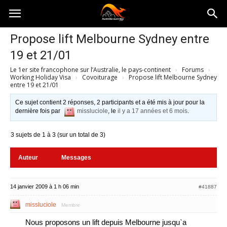
Australia-
Propose lift Melbourne Sydney entre
19 et 21/01
australie.com
Le 1er site francophone sur l’Australie, le pays-continent
›
Forums
›
Working Holiday Visa
›
Covoiturage
›
Propose lift Melbourne Sydney
entre 19 et 21/01
Ce sujet contient 2 réponses, 2 participants et a été mis à jour pour la
dernière fois par
missluciole
, le
il y a 17 années et 6 mois
.
3 sujets de 1 à 3 (sur un total de 3)
Auteur
Messages
14 janvier 2009 à 1 h 06 min
#41887
missluciole
Membre
Nous proposons un lift depuis Melbourne jusqu`a