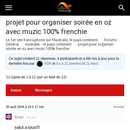
Australia-
projet pour organiser soirée en oz
avec muzic 100% frenchie
australie.com
Le 1er site francophone sur l’Australie, le pays-continent
›
Forums
›
Général
›
Australie – le pays-continent
›
projet pour organiser
soirée en oz avec muzic 100% frenchie
Ce sujet contient 11 réponses, 4 participants et a été mis à jour pour la
dernière fois par
ADP
, le
il y a 21 années et 11 mois
.
12 sujets de 1 à 12 (sur un total de 12)
Auteur
Messages
30 août 2004 à 14 h 17 min
#76454
floran
Membre
salut a tous!!!