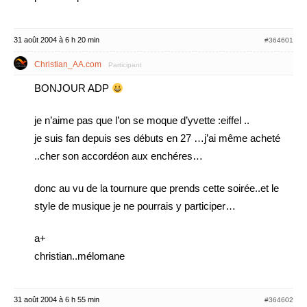
31 août 2004 à 6 h 20 min
#364601
Christian_AA.com
Participant
BONJOUR ADP
je n’aime pas que l’on se moque d’yvette :eiffel ..
je suis fan depuis ses débuts en 27 …j’ai même acheté
..cher son accordéon aux enchéres…
donc au vu de la tournure que prends cette soirée..et le
style de musique je ne pourrais y participer…
a+
christian..mélomane
31 août 2004 à 6 h 55 min
#364602