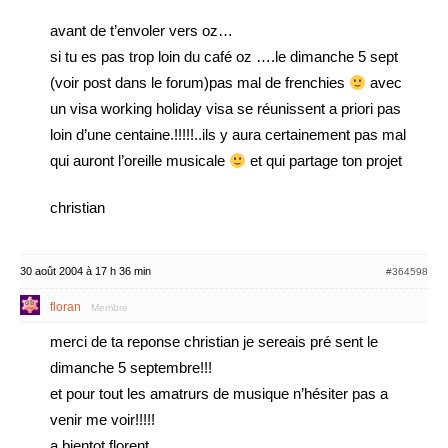
avant de t’envoler vers oz…
si tu es pas trop loin du café oz ….le dimanche 5 sept
(voir post dans le forum)pas mal de frenchies
avec
un visa working holiday visa se réunissent a priori pas
loin d’une centaine.!!!!!..ils y aura certainement pas mal
qui auront l’oreille musicale
et qui partage ton projet
christian
30 août 2004 à 17 h 36 min
#364598
floran
Membre
merci de ta reponse christian je sereais pré sent le
dimanche 5 septembre!!!
et pour tout les amatrurs de musique n’hésiter pas a
venir me voir!!!!!
a bientot.florent