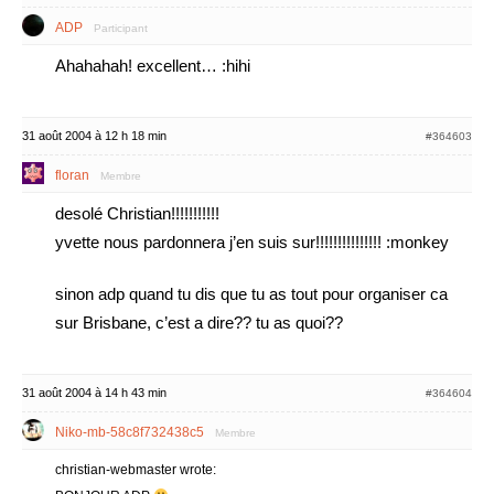
ADP
Participant
Ahahahah! excellent… :hihi
31 août 2004 à 12 h 18 min
#364603
floran
Membre
desolé Christian!!!!!!!!!!!
yvette nous pardonnera j’en suis sur!!!!!!!!!!!!!!! :monkey
sinon adp quand tu dis que tu as tout pour organiser ca
sur Brisbane, c’est a dire?? tu as quoi??
31 août 2004 à 14 h 43 min
#364604
Niko-mb-58c8f732438c5
Membre
christian-webmaster wrote: