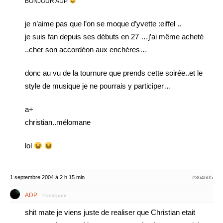
BONJOUR ADP
je n’aime pas que l’on se moque d’yvette :eiffel ..
je suis fan depuis ses débuts en 27 …j’ai même acheté
..cher son accordéon aux enchéres…
donc au vu de la tournure que prends cette soirée..et le
style de musique je ne pourrais y participer…
a+
christian..mélomane
lol
1 septembre 2004 à 2 h 15 min
#364605
ADP
Participant
shit mate je viens juste de realiser que Christian etait