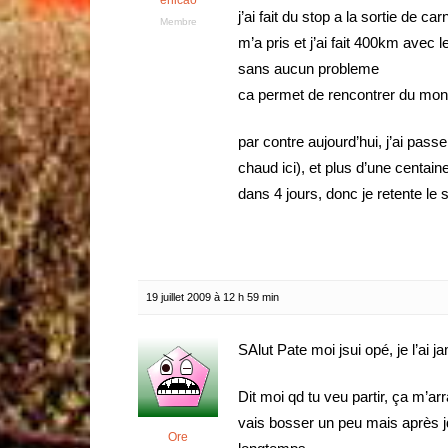
enicao
j’ai fait du stop a la sortie de 
Membre
m’a pris et j’ai fait 400km avec le 
sans aucun probleme
ca permet de rencontrer du mo
par contre aujourd’hui, j’ai passe
chaud ici), et plus d’une centain
dans 4 jours, donc je retente le
19 juillet 2009 à 12 h 59 min
SAlut Pate moi jsui opé, je l’ai j
Dit moi qd tu veu partir, ça m’ar
vais bosser un peu mais après jd
Ore