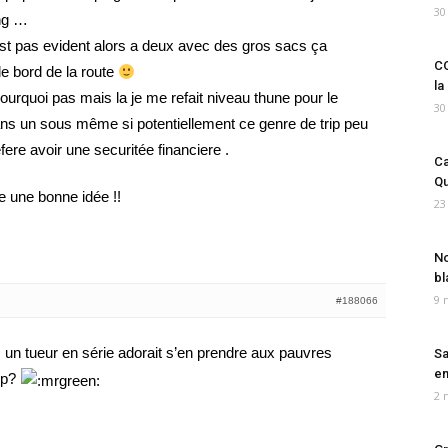
30
ing …
est pas evident alors a deux avec des gros sacs ça
CO
e bord de la route
la
urquoi pas mais la je me refait niveau thune pour le
30
ns un sous même si potentiellement ce genre de trip peu
fere avoir une securitée financiere .
Ca
Qu
e une bonne idée !!
23
No
bl
9 
#188066
 un tueur en série adorait s’en prendre aux pauvres
Sa
em
op?
2 