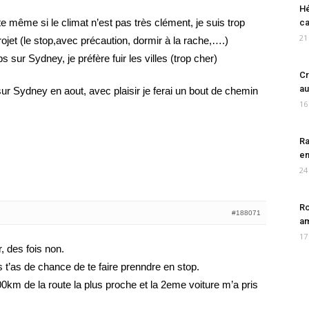
Hé
e même si le climat n’est pas très clément, je suis trop
ca
21
rojet (le stop,avec précaution, dormir à la rache,….)
sur Sydney, je préfère fuir les villes (trop cher)
Cr
au
t sur Sydney en aout, avec plaisir je ferai un bout de chemin
16
Ra
en
24
Ro
#188071
am
17
, des fois non.
 t’as de chance de te faire prenndre en stop.
 200km de la route la plus proche et la 2eme voiture m’a pris