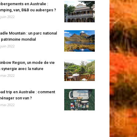
bergements en Australie :
mping, van, B&B ou auberges ?
 juin 2022
adle Mountain : un parc national
 patrimoine mondial
 juin 2022
inbow Region, un mode de vie
 synergie avec la nature
 mai 2022
ad trip en Australie : comment
énager son van ?
 mai 2022