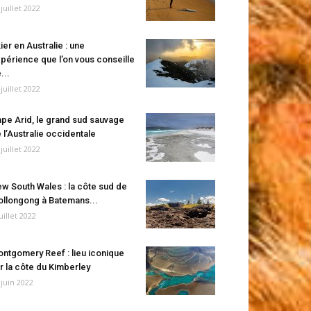
 juillet 2022
ier en Australie : une
périence que l’on vous conseille
...
 juillet 2022
pe Arid, le grand sud sauvage
 l’Australie occidentale
 juillet 2022
w South Wales : la côte sud de
llongong à Batemans...
juillet 2022
ntgomery Reef : lieu iconique
r la côte du Kimberley
 juin 2022