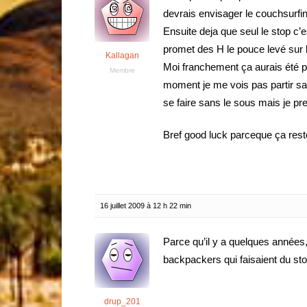
devrais envisager le couchsurf
Ensuite deja que seul le stop c’
promet des H le pouce levé sur l
Kallagan
Moi franchement ça aurais été po
Membre
moment je me vois pas partir sa
se faire sans le sous mais je pre
Bref good luck parceque ça rest
16 juillet 2009 à 12 h 22 min
Parce qu’il y a quelques années,
backpackers qui faisaient du st
drup_201