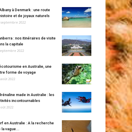
Albany à Denmark : une route
histoire et de joyaux naturels
 septembre 2022
nberra : nos itinéraires de visite
ns la capitale
septembre 2022
écotourisme en Australie, une
tre forme de voyage
 août 2022
rénaline made in Australie : les
tivités incontournables
août 2022
rf en Australie : A la recherche
 la vague...