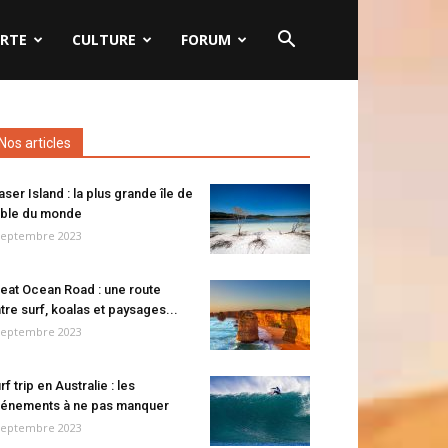
RTE
CULTURE
FORUM
Nos articles
aser Island : la plus grande île de
ble du monde
septembre 2023
eat Ocean Road : une route
tre surf, koalas et paysages...
septembre 2023
rf trip en Australie : les
énements à ne pas manquer
septembre 2023