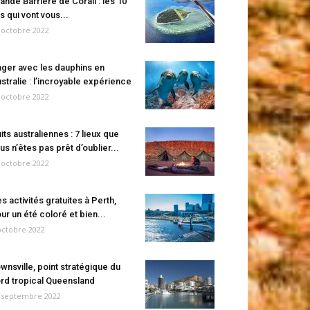
ande Barrière de Corail : les 10
es qui vont vous...
 octobre 2022
ger avec les dauphins en
stralie : l’incroyable expérience
 octobre 2022
its australiennes : 7 lieux que
us n’êtes pas prêt d’oublier...
 octobre 2022
s activités gratuites à Perth,
ur un été coloré et bien...
octobre 2022
wnsville, point stratégique du
rd tropical Queensland
 septembre 2022