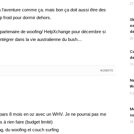
27
r à l’aventure comme ça. mais bon ça doit aussi être des
rop froid pour dormir dehors.
Sk
ex
) partenaire de woofing/ HelpXchange pour décembre si
de
20
s’intégrer dans la vie australienne du bush…
Ca
de
13
#188070
Ne
Wo
6 
Mo
e pars 8 mois en oz avec un WHV. Je ne pourrai pas me
su
 à rien faire (budget limité)
29
ing, du woofing et couch surfing