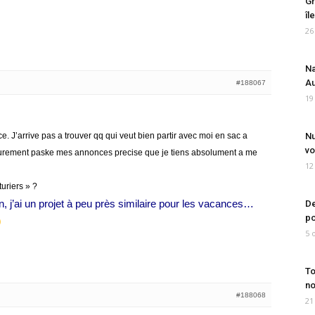
Gr
îl
26
Na
Au
#188067
19
ce. J’arrive pas a trouver qq qui veut bien partir avec moi en sac a
Nu
vo
t surement paske mes annonces precise que je tiens absolument a me
12
turiers » ?
, j’ai un projet à peu près similaire pour les vacances…
De
po
5 
To
no
#188068
21