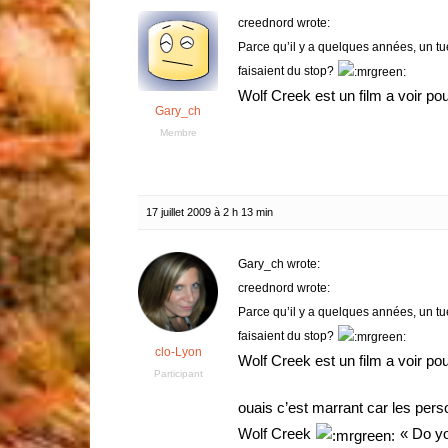
creednord wrote:
Parce qu’il y a quelques années, un t
faisaient du stop?
Wolf Creek est un film a voir pour
Gary_ch
Membre
17 juillet 2009 à 2 h 13 min
Gary_ch wrote:
creednord wrote:
Parce qu’il y a quelques années, un t
faisaient du stop?
clo-Lyon
Wolf Creek est un film a voir pour
Participant
ouais c’est marrant car les pers
Wolf Creek
« Do yo