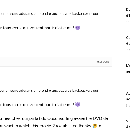
D’
ueur en série adorait s’en prendre aux pauvres backpackers qui
d’
15
 tous ceux qui veulent partir d’ailleurs !
Ca
da
7 
#188069
L’
au
10
ueur en série adorait s’en prendre aux pauvres backpackers qui
Ad
ac
 tous ceux qui veulent partir d’ailleurs !
3 
onnes chez qui j’ai fait du Couchsurfing avaient le DVD de
Su
u want to whtch this movie ? » « uh… no thanks
« .
de