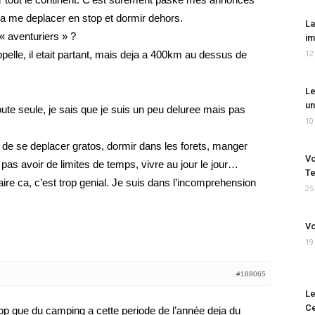
 a me deplacer en stop et dormir dehors.
La
« aventuriers » ?
im
12
elle, il etait partant, mais deja a 400km au dessus de
Le
un
ute seule, je sais que je suis un peu deluree mais pas
10
i de se deplacer gratos, dormir dans les forets, manger
Vo
e pas avoir de limites de temps, vivre au jour le jour…
Te
aire ca, c’est trop genial. Je suis dans l’incomprehension
25
Vo
19
#188065
Le
Ce
top que du camping a cette periode de l’année deja du