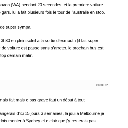
carnavon (WA) pendant 20 secondes, et la premiere voiture
gars. lui a fait plusieurs fois le tour de l’australie en stop,
nde super sympa.
 3h30 en plein soleil a la sortie d’exmouth (il fait super
e de voiture est passe sans s’arreter. le prochain bus est
 stop demain matin.
#188072
amais fait mais c pas grave faut un début à tout
rangerais d’ici 15 jours 3 semaines, là jsui à Melbourne je
ois monter à Sydney et c clair que j’y resterais pas