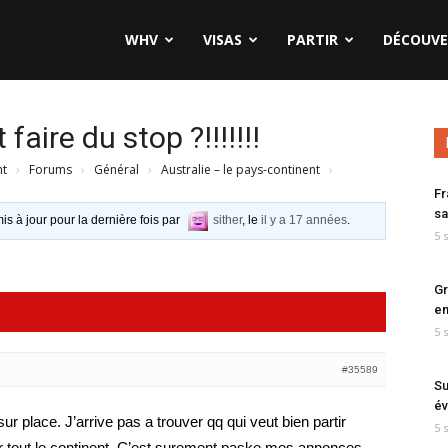
WHV
VISAS
PARTIR
DÉCOUVE
aire du stop ?!!!!!!!
nt
›
Forums
›
Général
›
Australie – le pays-continent
›
Fr
sa
is à jour pour la dernière fois par
sither
, le
il y a 17 années
.
5 
Gr
en
5 
#35589
Su
év
ur place. J’arrive pas a trouver qq qui veut bien partir
5 
r tout le continent. C’est surement paske mes annonces