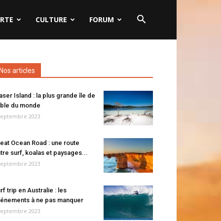
RTE
CULTURE
FORUM
Nos articles
aser Island : la plus grande île de
ble du monde
septembre 2023
eat Ocean Road : une route
tre surf, koalas et paysages...
septembre 2023
rf trip en Australie : les
énements à ne pas manquer
septembre 2023