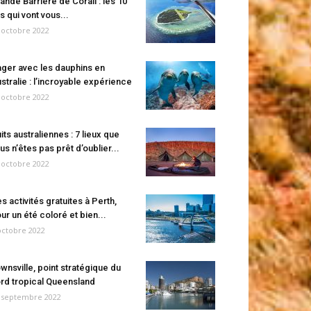
ande Barrière de Corail : les 10
es qui vont vous...
 octobre 2022
ger avec les dauphins en
stralie : l’incroyable expérience
 octobre 2022
its australiennes : 7 lieux que
us n’êtes pas prêt d’oublier...
 octobre 2022
s activités gratuites à Perth,
ur un été coloré et bien...
octobre 2022
wnsville, point stratégique du
rd tropical Queensland
 septembre 2022