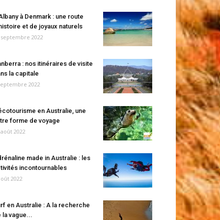
Albany à Denmark : une route
histoire et de joyaux naturels
 septembre 2022
nberra : nos itinéraires de visite
ns la capitale
septembre 2022
écotourisme en Australie, une
tre forme de voyage
 août 2022
rénaline made in Australie : les
tivités incontournables
août 2022
rf en Australie : A la recherche
 la vague...