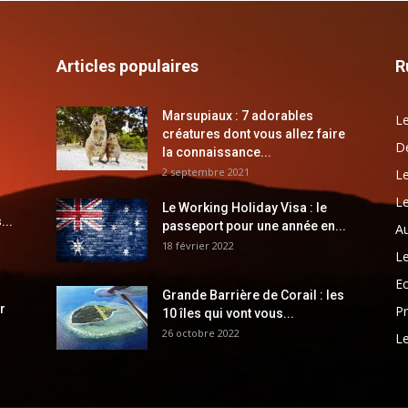
Articles populaires
R
Marsupiaux : 7 adorables
Le
créatures dont vous allez faire
Dé
la connaissance...
2 septembre 2021
Le
Le
Le Working Holiday Visa : le
...
passeport pour une année en...
Au
18 février 2022
Le
E
Grande Barrière de Corail : les
r
Pr
10 îles qui vont vous...
26 octobre 2022
Le