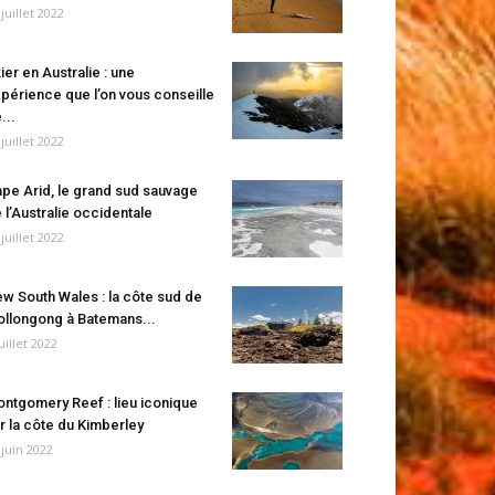
 juillet 2022
ier en Australie : une
périence que l’on vous conseille
...
 juillet 2022
pe Arid, le grand sud sauvage
 l’Australie occidentale
 juillet 2022
w South Wales : la côte sud de
llongong à Batemans...
juillet 2022
ntgomery Reef : lieu iconique
r la côte du Kimberley
 juin 2022