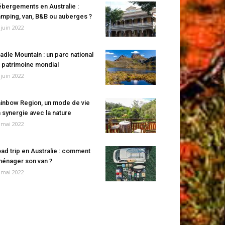
bergements en Australie :
mping, van, B&B ou auberges ?
 juin 2022
adle Mountain : un parc national
 patrimoine mondial
 juin 2022
inbow Region, un mode de vie
 synergie avec la nature
 mai 2022
ad trip en Australie : comment
énager son van ?
 mai 2022