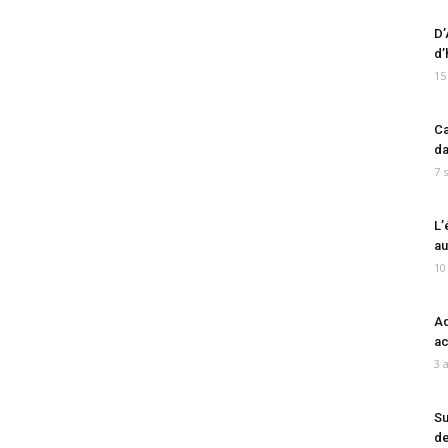
D’
d’
15
Ca
da
7 
L’
au
10
Ad
ac
3 
Su
de