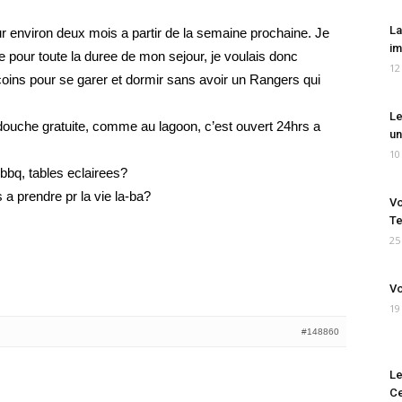
La
our environ deux mois a partir de la semaine prochaine. Je
im
e pour toute la duree de mon sejour, je voulais donc
12
 coins pour se garer et dormir sans avoir un Rangers qui
Le
ouche gratuite, comme au lagoon, c’est ouvert 24hrs a
un
10
bbq, tables eclairees?
 a prendre pr la vie la-ba?
Vo
Te
25
Vo
19
#148860
Le
Ce