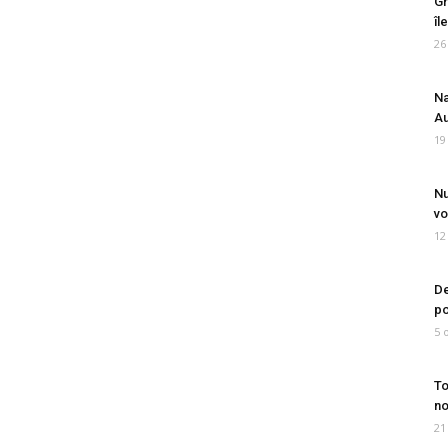
Gr
îl
26
Na
Au
19
Nu
vo
12
De
po
5 
To
no
21