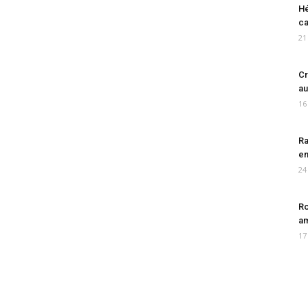
Hé
ca
21
Cr
au
16
Ra
en
24
Ro
am
17