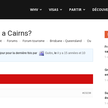
WHV
VISAS
PARTIR
DÉCOUVE
 a Cairns?
nt
›
Forums
›
Forum tourisme
›
Brisbane – Queensland
›
Ou
Fr
sa
 jour pour la dernière fois par
Guibs
, le
il y a 15 années et 10
5 
Gr
en
5 
Su
#23238
év
5 