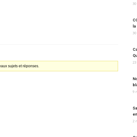
30
CO
la
30
Ca
Qu
23
aux sujets et réponses.
No
bl
9 
Sa
em
2 