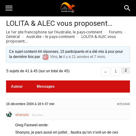
Australia-
LOLITA & ALEC vous proposent…
Le 1er site francophone sur l’Australie, le pays-continent
›
Forums
›
australie.com
Général
›
Australie – le pays-continent
›
LOLITA & ALEC vous
proposent…
Ce sujet contient 44 réponses, 15 participants et a été mis à jour pour
la dernière fois par
Vins
, le
il y a 21 années et 7 mois
.
2
5 sujets de 41 à 45 (sur un total de 45)
←
1
Auteur
Messages
16 décembre 2004 à 18 h 47 min
#352948
shanyss
Membre
Greg Farewel wrote:
Shanyss, je pars aussi en juillet…faudra qu’on s’voit un de ces