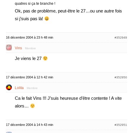
quatres si ça te branche !
Ok, pas de problème, peut-être le 27…ou une autre fois
si j’suis pas là!
16 décembre 2004 à 23 h 48 min
#352949
Vins
Membre
Je viens le 27
17 décembre 2004 à 12 h 42 min
#352950
Lolita
Membre
Ca le fait Vins !!! J’suis heureuse d’être contente ! A vite
alors…
17 décembre 2004 à 14 h 43 min
#352951