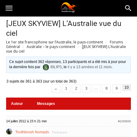
Australia-
[JEUX SKYVIEW] L’Australie vue du
ciel
australie.com
Le 1er site francophone sur l’Australie, le pays-continent
›
Forums
›
Général
›
Australie – le pays-continent
›
[JEUX SKYVIEW] L’Australie
vue du ciel
Ce sujet contient 362 réponses, 13 participants et a été mis à jour pour
la dernière fois par
BILIPS
, le
il y a 13 années et 11 mois
.
3 sujets de 361 à 363 (sur un total de 363)
10
…
←
1
2
3
8
9
Auteur
Messages
14 juillet 2012 à 23 h 21 min
#100600
Toothbrush Nomads
Participant