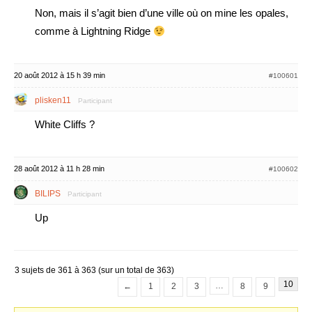
Non, mais il s’agit bien d’une ville où on mine les opales,
comme à Lightning Ridge
20 août 2012 à 15 h 39 min
#100601
plisken11
Participant
White Cliffs ?
28 août 2012 à 11 h 28 min
#100602
BILIPS
Participant
Up
3 sujets de 361 à 363 (sur un total de 363)
10
…
←
1
2
3
8
9