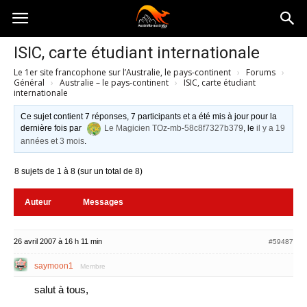
Australia-
ISIC, carte étudiant internationale
Le 1er site francophone sur l’Australie, le pays-continent
›
Forums
›
australie.com
Général
›
Australie – le pays-continent
›
ISIC, carte étudiant
internationale
Ce sujet contient 7 réponses, 7 participants et a été mis à jour pour la
dernière fois par
Le Magicien TOz-mb-58c8f7327b379
, le
il y a 19
années et 3 mois
.
8 sujets de 1 à 8 (sur un total de 8)
Auteur
Messages
26 avril 2007 à 16 h 11 min
#59487
saymoon1
Membre
salut à tous,