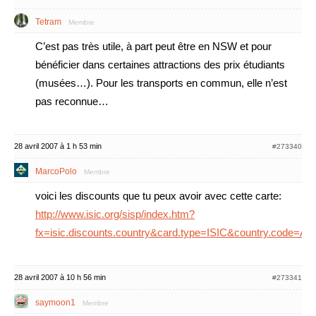
Tetram
Membre
C’est pas très utile, à part peut être en NSW et pour
bénéficier dans certaines attractions des prix étudiants
(musées…). Pour les transports en commun, elle n’est
pas reconnue…
28 avril 2007 à 1 h 53 min
#273340
MarcoPolo
Membre
voici les discounts que tu peux avoir avec cette carte:
http://www.isic.org/sisp/index.htm?
fx=isic.discounts.country&card.type=ISIC&country.code=AU
28 avril 2007 à 10 h 56 min
#273341
saymoon1
Membre