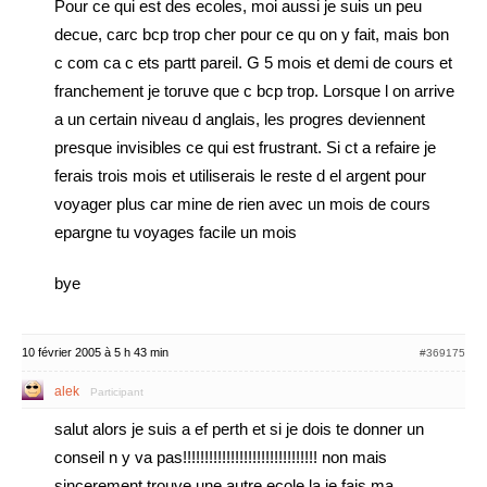
Pour ce qui est des ecoles, moi aussi je suis un peu
decue, carc bcp trop cher pour ce qu on y fait, mais bon
c com ca c ets partt pareil. G 5 mois et demi de cours et
franchement je toruve que c bcp trop. Lorsque l on arrive
a un certain niveau d anglais, les progres deviennent
presque invisibles ce qui est frustrant. Si ct a refaire je
ferais trois mois et utiliserais le reste d el argent pour
voyager plus car mine de rien avec un mois de cours
epargne tu voyages facile un mois
bye
10 février 2005 à 5 h 43 min
#369175
alek
Participant
salut alors je suis a ef perth et si je dois te donner un
conseil n y va pas!!!!!!!!!!!!!!!!!!!!!!!!!!!!!!! non mais
sincerement trouve une autre ecole la je fais ma