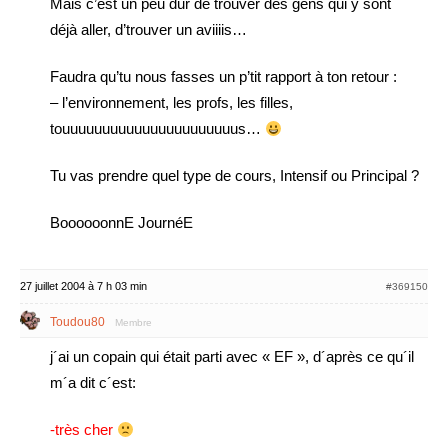
Mais c’est un peu dur de trouver des gens qui y sont
déjà aller, d’trouver un aviiiis…
Faudra qu’tu nous fasses un p’tit rapport à ton retour :
– l’environnement, les profs, les filles,
touuuuuuuuuuuuuuuuuuuuuus…
Tu vas prendre quel type de cours, Intensif ou Principal ?
BoooooonnE JournéE
27 juillet 2004 à 7 h 03 min
#369150
Toudou80
Membre
j´ai un copain qui était parti avec « EF », d´après ce qu´il
m´a dit c´est:
-très cher