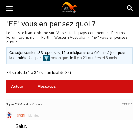
Australia-
"EF" vous en pensez quoi ?
Le 1er site francophone sur l’Australie, le pays-continent
›
Forums
›
australie.com
Forum tourisme
›
Perth – Western Australia
›
"EF" vous en pensez
quoi ?
Ce sujet contient 33 réponses, 15 participants et a été mis à jour pour
la dernière fois par
veronique
, le
il y a 21 années et 6 mois
.
34 sujets de 1 à 34 (sur un total de 34)
Auteur
Messages
3 juin 2004 à 4 h 26 min
#77313
Ritchi
Membre
Salut,