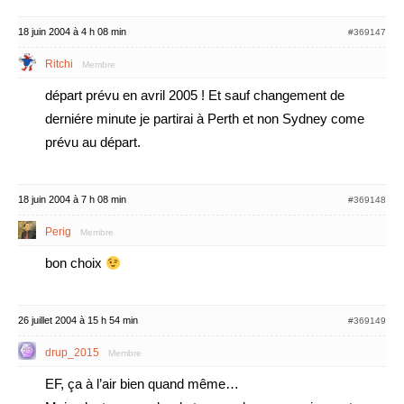
18 juin 2004 à 4 h 08 min
#369147
Ritchi
Membre
départ prévu en avril 2005 ! Et sauf changement de
derniére minute je partirai à Perth et non Sydney come
prévu au départ.
18 juin 2004 à 7 h 08 min
#369148
Perig
Membre
bon choix
26 juillet 2004 à 15 h 54 min
#369149
drup_2015
Membre
EF, ça à l’air bien quand même…