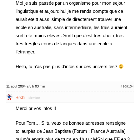
Moi je suis passée par un organisme pour mon sejour
linguistique et aujourd’hui je me rends compte que ca
aurait ete tt aussi simple de directement trouver une
ecole en australie, sans intermediaire, les frais auraient
surtt ete moins eleves. Surtt que c’est tres cher ( tres
tres tres)les cours de langues dans une ecole a
l’etranger.
Hello, tu n’as pas plus d’infos sur ces universités?
11 août 2004 à 5 h 03 min
#369154
Ritchi
Membre
Merci pr vos infos !!
Pour Tom… Si tu veux de bonnes adresses renseigne
toi aurpès de Jean Baptiste (Forum : France Australia)
qui m’a appris plus de trucs en 1h sur MSN que EF en 3