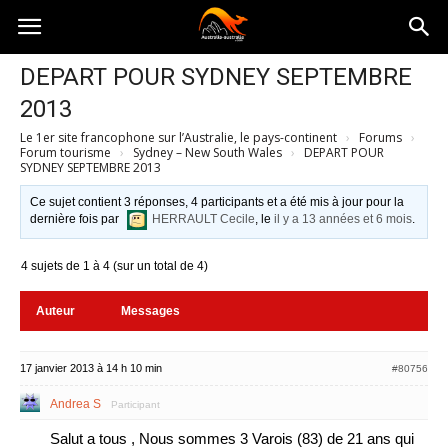
Australia-
DEPART POUR SYDNEY SEPTEMBRE
2013
australie.com
Le 1er site francophone sur l’Australie, le pays-continent
›
Forums
›
Forum tourisme
›
Sydney – New South Wales
›
DEPART POUR
SYDNEY SEPTEMBRE 2013
Ce sujet contient 3 réponses, 4 participants et a été mis à jour pour la
dernière fois par
HERRAULT Cecile
, le
il y a 13 années et 6 mois
.
4 sujets de 1 à 4 (sur un total de 4)
Auteur
Messages
17 janvier 2013 à 14 h 10 min
#80756
Andrea S
Participant
Salut a tous , Nous sommes 3 Varois (83) de 21 ans qui