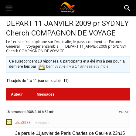
Australia-
DEPART 11 JANVIER 2009 pr SYDNEY
Cherch COMPAGNON DE VOYAGE
australie.com
Le 1er site francophone sur l’Australie, le pays-continent
›
Forums
›
Général
›
Voyager ensemble
›
DEPART 11 JANVIER 2009 pr SYDNEY
Cherch COMPAGNON DE VOYAGE
Ce sujet contient 10 réponses, 6 participants et a été mis à jour pour la
dernière fois par
benny83
, le
il y a 17 années et 8 mois
.
11 sujets de 1 à 11 (sur un total de 11)
Auteur
Messages
18 novembre 2008 à 16 h 54 min
#43737
alex3988
Participant
Je pars le 11janvier de Paris Charles de Gaulle à 23h15