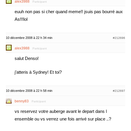
alex3988
Participant
euuh non pas si cher quand meme!! jsuis pas bourré aux
As!!!lol
10 décembre 2008 à 22 h 34 min
#212696
alex3988
Participant
salut Denso!
j’atteris à Sydney! Et toi?
10 décembre 2008 à 22 h 58 min
#212697
benny83
Participant
vs reservez votre auberge avant le depart dans l
ensemble ou vs verrez une fois arrivé sur place ..?