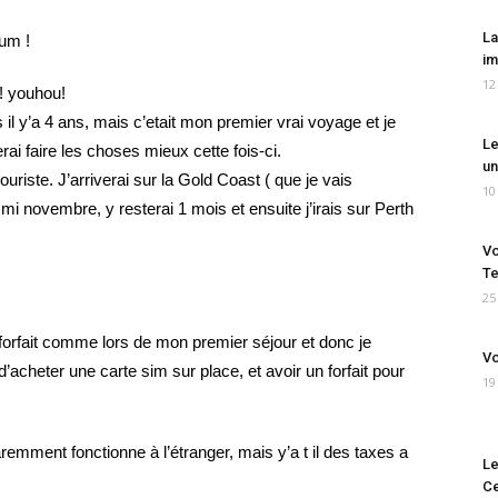
La
rum !
im
12
e! youhou!
il y’a 4 ans, mais c’etait mon premier vrai voyage et je
Le
rai faire les choses mieux cette fois-ci.
un
uriste. J’arriverai sur la Gold Coast ( que je vais
10
 mi novembre, y resterai 1 mois et ensuite j’irais sur Perth
Vo
Te
25
s forfait comme lors de mon premier séjour et donc je
Vo
e d’acheter une carte sim sur place, et avoir un forfait pour
19
remment fonctionne à l’étranger, mais y’a t il des taxes a
Le
Ce