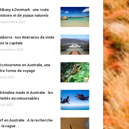
Albany à Denmark : une route
histoire et de joyaux naturels
 septembre 2022
nberra : nos itinéraires de visite
ns la capitale
septembre 2022
écotourisme en Australie, une
tre forme de voyage
 août 2022
rénaline made in Australie : les
tivités incontournables
août 2022
rf en Australie : A la recherche
 la vague...