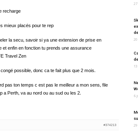
27
e recharge
Sk
es mieux placés pour te rep
ex
de
20
er la secu, savoir si ya une extension de prise en
e et enfin en fonction tu prends une assurance
Ca
FE Travel Zen
de
13
congé possible, donc ca te fait plus que 2 mois.
Ne
rd pas ton temps c est pas le meilleur a mon sens, file
Wo
op a Perth, va au nord ou au sud ou les 2.
6 
Mo
su
29
#374213