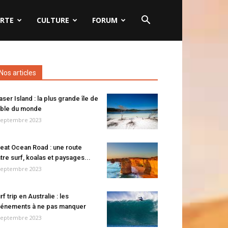
RTE
CULTURE
FORUM
Nos articles
aser Island : la plus grande île de
ble du monde
septembre 2023
eat Ocean Road : une route
tre surf, koalas et paysages...
septembre 2023
rf trip en Australie : les
énements à ne pas manquer
septembre 2023