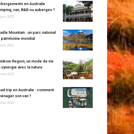
bergements en Australie :
mping, van, B&B ou auberges ?
 juin 2022
adle Mountain : un parc national
 patrimoine mondial
 juin 2022
inbow Region, un mode de vie
 synergie avec la nature
 mai 2022
ad trip en Australie : comment
énager son van ?
 mai 2022