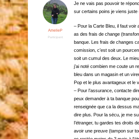
Je ne vais pas pouvoir te répon
sur certains poins je viens juste
– Pour la Carte Bleu, il faut voi
AmelieP
as des frais de change (transfo
Participant
banque. Les frais de changes ca
comission, c’est soit un pourcen
soit un cumul des deux. Le mieu
j’ai noté combien me coute un re
bleu dans un magasin et un vire
Pop et le plus avantageux et le 
– Pour l’assurance, contacte dire
peux demander à ta banque pour 
renseignée que ca la dessus mais
dire plus. Pour la sécu, je me s
l’étranger, tu gardes tes droits d
avoir une preuve (tampon sur ton 
es restée
moins de 3 mois
à l’é