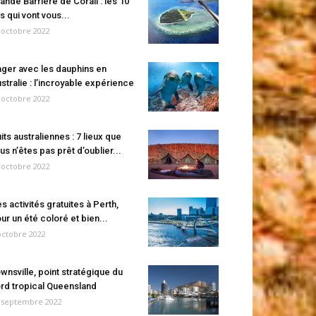
ande Barrière de Corail : les 10
es qui vont vous...
 octobre 2022
ger avec les dauphins en
stralie : l’incroyable expérience
 octobre 2022
its australiennes : 7 lieux que
us n’êtes pas prêt d’oublier...
 octobre 2022
s activités gratuites à Perth,
ur un été coloré et bien...
octobre 2022
wnsville, point stratégique du
rd tropical Queensland
 septembre 2022