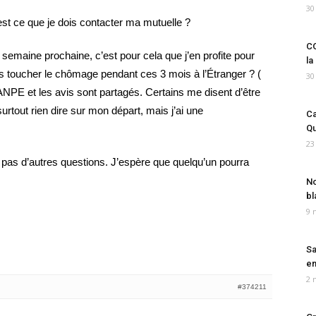
30
est ce que je dois contacter ma mutuelle ?
CO
a semaine prochaine, c’est pour cela que j’en profite pour
la
ais toucher le chômage pendant ces 3 mois à l’Étranger ? (
30
’ANPE et les avis sont partagés. Certains me disent d’être
urtout rien dire sur mon départ, mais j’ai une
Ca
Qu
23
’ai pas d’autres questions. J’espère que quelqu’un pourra
No
bl
9 
Sa
em
2 
#374211