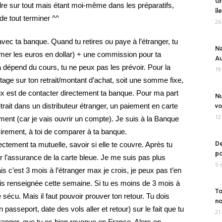
Gr
dre sur tout mais étant moi-même dans les préparatifs,
îl
 de tout terminer ^^
26
r avec ta banque. Quand tu retires ou paye à l’étranger, tu
Na
rmer les euros en dollar) + une commission pour ta
Au
 dépend du cours, tu ne peux pas les prévoir. Pour la
19
tage sur ton retrait/montant d’achat, soit une somme fixe,
x est de contacter directement ta banque. Pour ma part
Nu
trait dans un distributeur étranger, un paiement en carte
vo
12
ment (car je vais ouvrir un compte). Je suis à la Banque
virement, à toi de comparer à ta banque.
De
ctement ta mutuelle, savoir si elle te couvre. Après tu
po
l’assurance de la carte bleue. Je me suis pas plus
5 
 c’est 3 mois à l’étranger max je crois, je peux pas t’en
uis renseignée cette semaine. Si tu es moins de 3 mois à
To
e sécu. Mais il faut pouvoir prouver ton retour. Tu dois
no
passeport, date des vols aller et retour) sur le fait que tu
21
tranger, que tu es bien revenue en France. Alors en