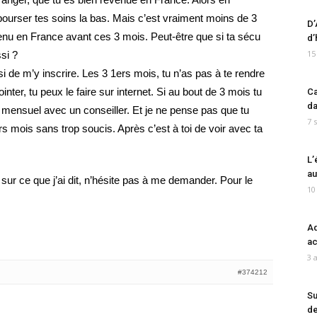
bourser tes soins la bas. Mais c’est vraiment moins de 3
D’
venu en France avant ces 3 mois. Peut-être que si ta sécu
d’
15
si ?
i de m’y inscrire. Les 3 1ers mois, tu n’as pas à te rendre
nter, tu peux le faire sur internet. Si au bout de 3 mois tu
Ca
da
dv mensuel avec un conseiller. Et je ne pense pas que tu
7 
rs mois sans trop soucis. Après c’est à toi de voir avec ta
L’
au
 sur ce que j’ai dit, n’hésite pas à me demander. Pour le
10
Ad
ac
3 
#374212
Su
de