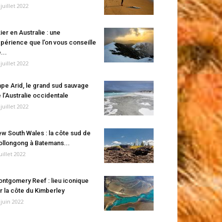
 juillet 2022
ier en Australie : une
périence que l’on vous conseille
...
 juillet 2022
pe Arid, le grand sud sauvage
 l’Australie occidentale
 juillet 2022
w South Wales : la côte sud de
llongong à Batemans...
juillet 2022
ntgomery Reef : lieu iconique
r la côte du Kimberley
 juin 2022