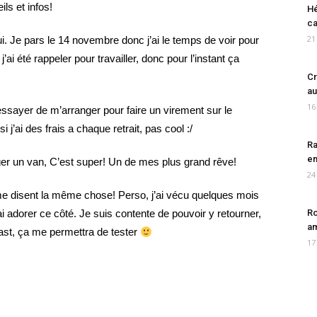
ls et infos!
Hé
ca
21
hui. Je pars le 14 novembre donc j’ai le temps de voir pour
j’ai été rappeler pour travailler, donc pour l’instant ça
Cr
au
16
 essayer de m’arranger pour faire un virement sur le
 j’ai des frais a chaque retrait, pas cool :/
Ra
en
ger un van, C’est super! Un de mes plus grand rêve!
24
e disent la même chose! Perso, j’ai vécu quelques mois
’ai adorer ce côté. Je suis contente de pouvoir y retourner,
Ro
am
oast, ça me permettra de tester
17