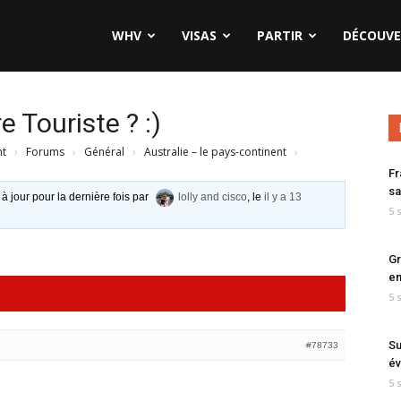
WHV
VISAS
PARTIR
DÉCOUVE
 Touriste ? :)
nt
›
Forums
›
Général
›
Australie – le pays-continent
›
Fr
sa
 à jour pour la dernière fois par
lolly and cisco
, le
il y a 13
5 
Gr
en
5 
Su
#78733
év
5 