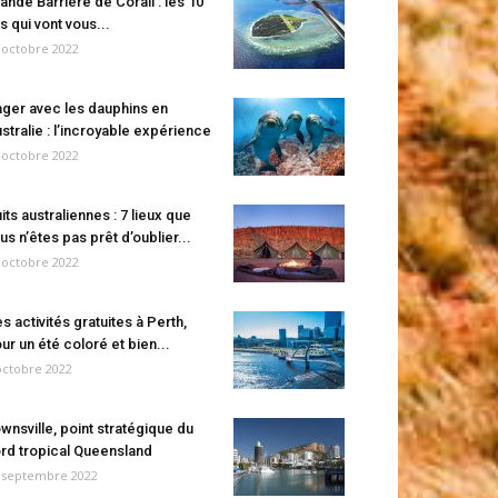
ande Barrière de Corail : les 10
es qui vont vous...
 octobre 2022
ger avec les dauphins en
stralie : l’incroyable expérience
 octobre 2022
its australiennes : 7 lieux que
us n’êtes pas prêt d’oublier...
 octobre 2022
s activités gratuites à Perth,
ur un été coloré et bien...
octobre 2022
wnsville, point stratégique du
rd tropical Queensland
 septembre 2022