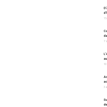
D’
d’
15
Ca
da
7 
L’
au
10
Ad
ac
3 
Su
de