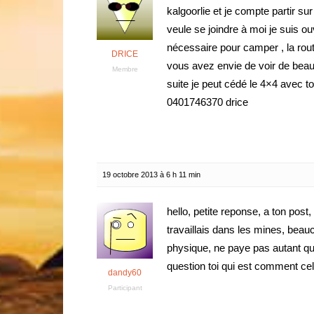
kalgoorlie et je compte partir s
veule se joindre à moi je suis ouv
nécessaire pour camper , la rou
DRICE
vous avez envie de voir de beau
Membre
suite je peut cédé le 4×4 avec 
0401746370 drice
19 octobre 2013 à 6 h 11 min
hello, petite reponse, a ton post
travaillais dans les mines, bea
physique, ne paye pas autant que 
question toi qui est comment cela
dandy60
Participant