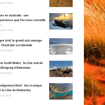
 juillet 2022
ier en Australie : une
périence que l’on vous conseille
...
 juillet 2022
pe Arid, le grand sud sauvage
 l’Australie occidentale
 juillet 2022
w South Wales : la côte sud de
llongong à Batemans...
juillet 2022
ntgomery Reef : lieu iconique
r la côte du Kimberley
 juin 2022