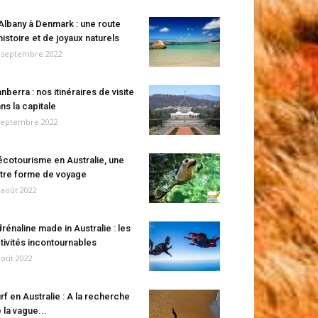
Albany à Denmark : une route
histoire et de joyaux naturels
 septembre 2022
nberra : nos itinéraires de visite
ns la capitale
septembre 2022
écotourisme en Australie, une
tre forme de voyage
 août 2022
rénaline made in Australie : les
tivités incontournables
août 2022
rf en Australie : A la recherche
 la vague...