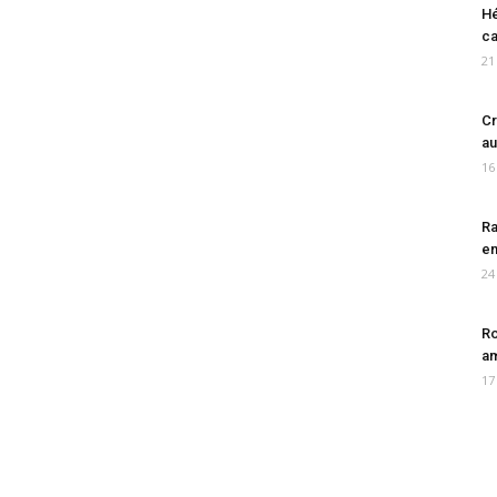
Hé
ca
21
Cr
au
16
Ra
en
24
Ro
am
17