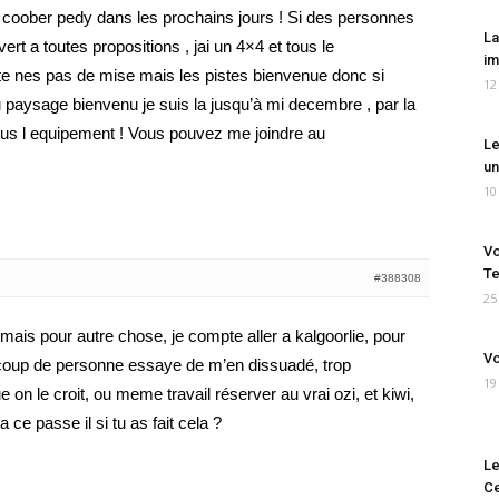
ur coober pedy dans les prochains jours ! Si des personnes
La
ert a toutes propositions , jai un 4×4 et tous le
im
te nes pas de mise mais les pistes bienvenue donc si
12
 paysage bienvenu je suis la jusqu’à mi decembre , par la
tous l equipement ! Vous pouvez me joindre au
Le
un
10
Vo
Te
#388308
25
, mais pour autre chose, je compte aller a kalgoorlie, pour
Vo
ucoup de personne essaye de m’en dissuadé, trop
19
on le croit, ou meme travail réserver au vrai ozi, et kiwi,
 ce passe il si tu as fait cela ?
Le
Ce