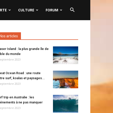
RTE
CULTURE
FORUM
Nos articles
aser Island : la plus grande île de
ble du monde
septembre 2023
eat Ocean Road : une route
tre surf, koalas et paysages...
septembre 2023
rf trip en Australie : les
énements à ne pas manquer
septembre 2023