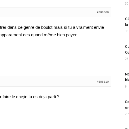
30
#388309
CO
la
trer dans ce genre de boulot mais si tu a vraiment envie
30
non apparament ces quand même bien payer .
Ca
Qu
23
No
bl
#388310
9 
 faire le che;in tu es deja parti ?
Sa
em
2 