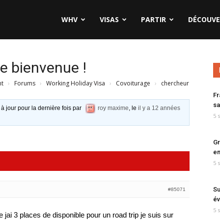
WHV
VISAS
PARTIR
DÉCOUVE
le bienvenue !
nt
›
Forums
›
Working Holiday Visa
›
Covoiturage
›
chercheur
Fr
sa
 à jour pour la dernière fois par
roy maxime
, le
il y a 12 années
5 
Gr
en
5 
Su
#85071
év
5 
 jai 3 places de disponible pour un road trip je suis sur