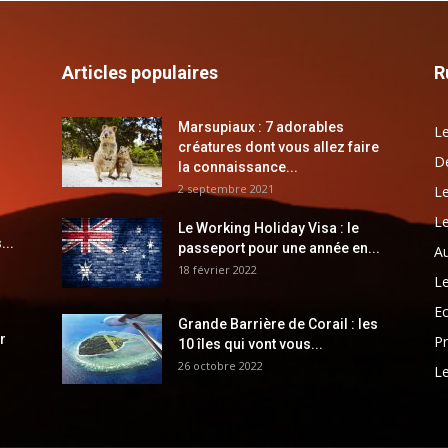
Articles populaires
R
Marsupiaux : 7 adorables
Le
créatures dont vous allez faire
Dé
la connaissance...
2 septembre 2021
Le
Le
Le Working Holiday Visa : le
...
passeport pour une année en...
Au
18 février 2022
Le
E
Grande Barrière de Corail : les
r
Pr
10 îles qui vont vous...
26 octobre 2022
Le