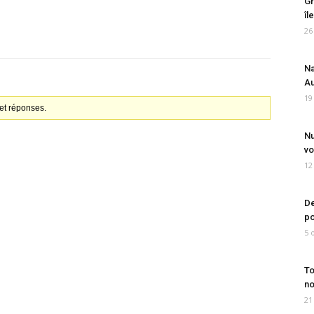
Gr
îl
26
Na
Au
19
et réponses.
Nu
vo
12
De
po
5 
To
no
21