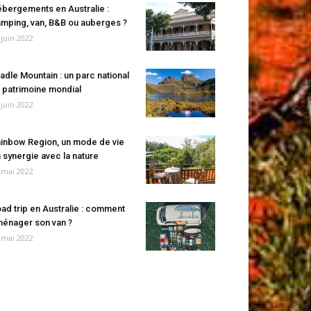
bergements en Australie :
mping, van, B&B ou auberges ?
 juin 2022
adle Mountain : un parc national
 patrimoine mondial
 juin 2022
inbow Region, un mode de vie
 synergie avec la nature
 mai 2022
ad trip en Australie : comment
énager son van ?
 mai 2022