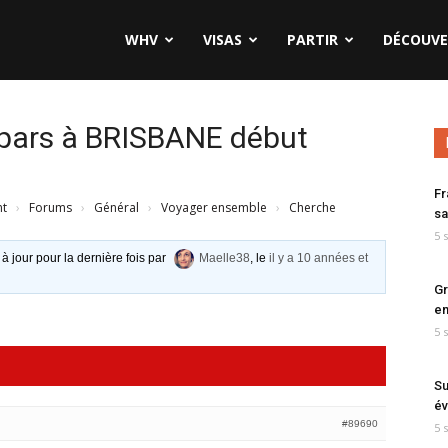
WHV
VISAS
PARTIR
DÉCOUVE
 pars à BRISBANE début
Fr
nt
›
Forums
›
Général
›
Voyager ensemble
›
Cherche
sa
5 
 à jour pour la dernière fois par
Maelle38
, le
il y a 10 années et
Gr
en
5 
Su
év
#89690
5 