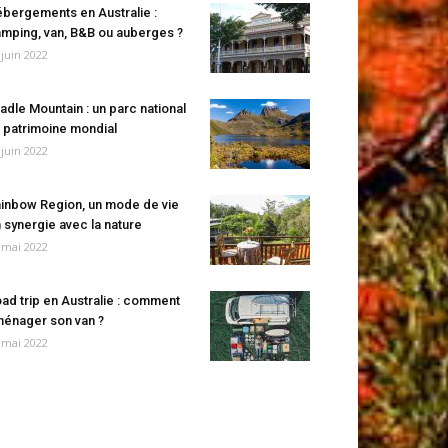
bergements en Australie :
mping, van, B&B ou auberges ?
 juin 2022
adle Mountain : un parc national
 patrimoine mondial
 juin 2022
inbow Region, un mode de vie
 synergie avec la nature
 mai 2022
ad trip en Australie : comment
énager son van ?
 mai 2022