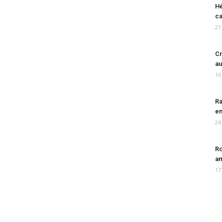
Hé
ca
21
Cr
au
16
Ra
en
24
Ro
am
17