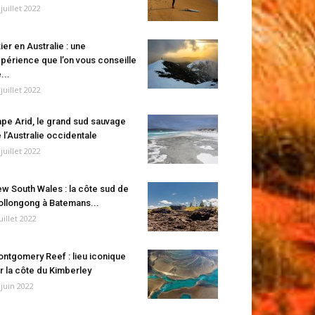
 juillet 2022
ier en Australie : une
périence que l’on vous conseille
...
 juillet 2022
pe Arid, le grand sud sauvage
 l’Australie occidentale
 juillet 2022
w South Wales : la côte sud de
llongong à Batemans...
juillet 2022
ntgomery Reef : lieu iconique
r la côte du Kimberley
 juin 2022