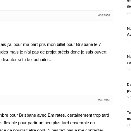
Gr
îl
26
#397957
Na
Au
19
is j’ai pour ma part pris mon billet pour Brisbane le 7
udes mais je n’ai pas de projet précis donc je suis ouvert
Nu
 discuter si tu le souhaites.
vo
12
De
po
5 
#397958
To
embre pour Brisbane avec Emirates, certainement trop tard
no
s flexible pour partir un peu plus tard ensemble ou
21
ace ça pourrait être cool. N’hésitez pas à me contacter