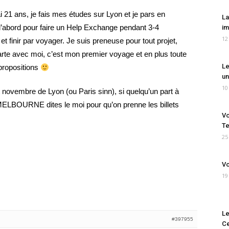
ai 21 ans, je fais mes études sur Lyon et je pars en
La
d’abord pour faire un Help Exchange pendant 3-4
im
12
et finir par voyager. Je suis preneuse pour tout projet,
parte avec moi, c’est mon premier voyage et en plus toute
Le
propositions
un
10
ut novembre de Lyon (ou Paris sinn), si quelqu’un part à
LBOURNE dites le moi pour qu’on prenne les billets
Vo
Te
25
Vo
19
Le
#397955
Ce