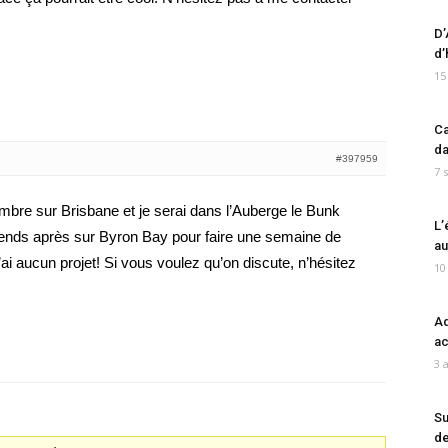
D’
d’
15
Ca
da
#397959
7 
vembre sur Brisbane et je serai dans l’Auberge le Bunk
L’
ends après sur Byron Bay pour faire une semaine de
au
n’ai aucun projet! Si vous voulez qu’on discute, n’hésitez
10
Ad
ac
3 
Su
de