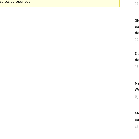
ujets et réponses.
27
Sk
ex
de
20
Ca
de
13
Ne
Wo
6 
Mo
su
29