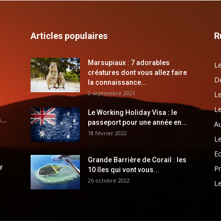
Articles populaires
R
Marsupiaux : 7 adorables
Le
créatures dont vous allez faire
Dé
la connaissance...
2 septembre 2021
Le
Le
Le Working Holiday Visa : le
...
passeport pour une année en...
Au
18 février 2022
Le
E
Grande Barrière de Corail : les
r
Pr
10 îles qui vont vous...
26 octobre 2022
Le