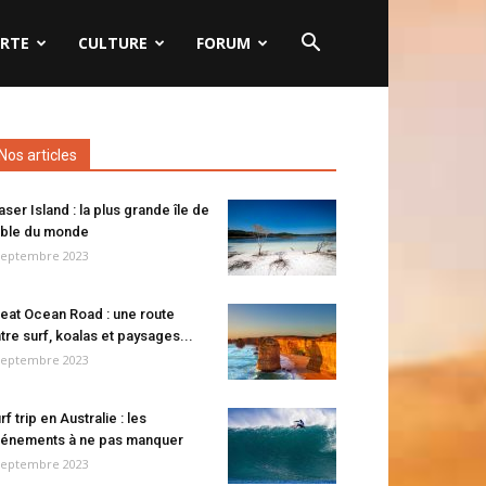
RTE
CULTURE
FORUM
Nos articles
aser Island : la plus grande île de
ble du monde
septembre 2023
eat Ocean Road : une route
tre surf, koalas et paysages...
septembre 2023
rf trip en Australie : les
énements à ne pas manquer
septembre 2023