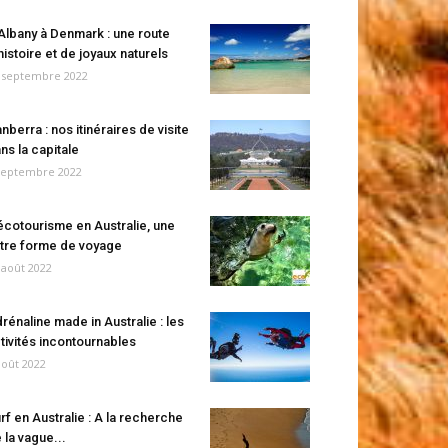
Albany à Denmark : une route
histoire et de joyaux naturels
 septembre 2022
nberra : nos itinéraires de visite
ns la capitale
septembre 2022
écotourisme en Australie, une
tre forme de voyage
 août 2022
rénaline made in Australie : les
tivités incontournables
août 2022
rf en Australie : A la recherche
 la vague...