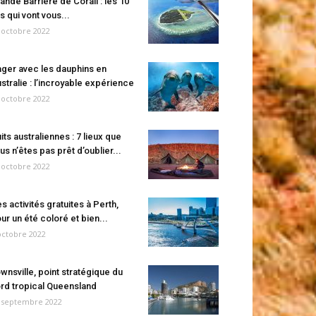
ande Barrière de Corail : les 10
es qui vont vous...
 octobre 2022
ger avec les dauphins en
stralie : l’incroyable expérience
 octobre 2022
its australiennes : 7 lieux que
us n’êtes pas prêt d’oublier...
 octobre 2022
s activités gratuites à Perth,
ur un été coloré et bien...
octobre 2022
wnsville, point stratégique du
rd tropical Queensland
 septembre 2022