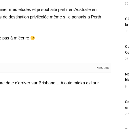
30
iner mes études et je souhaite partir en Australie en
s de destination privilégiée même si je pensais a Perth
CO
la
30
te pas à m’écrire
Ca
Qu
23
#397956
No
bl
e date d’arriver sur Brisbane… Ajoute micka czl sur
9 
Sa
em
2 