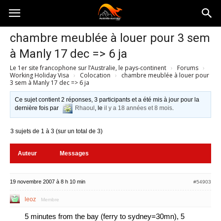
Australia-
chambre meublée à louer pour 3 sem
à Manly 17 dec => 6 ja
australie.com
Le 1er site francophone sur l’Australie, le pays-continent
›
Forums
›
Working Holiday Visa
›
Colocation
›
chambre meublée à louer pour
3 sem à Manly 17 dec => 6 ja
Ce sujet contient 2 réponses, 3 participants et a été mis à jour pour la
dernière fois par
Rhaoul
, le
il y a 18 années et 8 mois
.
3 sujets de 1 à 3 (sur un total de 3)
Auteur
Messages
19 novembre 2007 à 8 h 10 min
#54903
leoz
Membre
5 minutes from the bay (ferry to sydney=30mn), 5