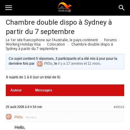
Australia-
Chambre double dispo à Sydney à
partir du 7 septembre
australie.com
Le 1er site francophone sur l’Australie, le pays-continent
›
Forums
›
Working Holiday Visa
›
Colocation
›
Chambre double dispo à
Sydney à partir du 7 septembre
Ce sujet contient 5 réponses, 3 participants et a été mis à jour pour la
dernière fois par
PitSo
, le
il y a 17 années et 11 mois
.
6 sujets de 1 à 6 (sur un total de 6)
Auteur
Messages
25 août 2008 à 8 h 54 min
#46519
PitSo
Membre
Hello,