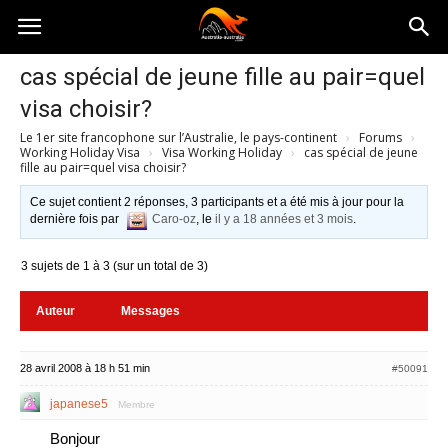
Australia-
cas spécial de jeune fille au pair=quel
visa choisir?
australie.com
Le 1er site francophone sur l’Australie, le pays-continent
›
Forums
›
Working Holiday Visa
›
Visa Working Holiday
›
cas spécial de jeune
fille au pair=quel visa choisir?
Ce sujet contient 2 réponses, 3 participants et a été mis à jour pour la
dernière fois par
Caro-oz
, le
il y a 18 années et 3 mois
.
3 sujets de 1 à 3 (sur un total de 3)
Auteur
Messages
28 avril 2008 à 18 h 51 min
#50091
japanese5
Membre
Bonjour