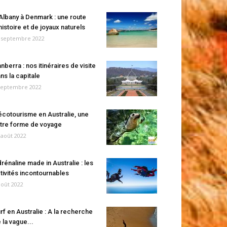
Albany à Denmark : une route
histoire et de joyaux naturels
 septembre 2022
nberra : nos itinéraires de visite
ns la capitale
septembre 2022
écotourisme en Australie, une
tre forme de voyage
 août 2022
rénaline made in Australie : les
tivités incontournables
août 2022
rf en Australie : A la recherche
 la vague...