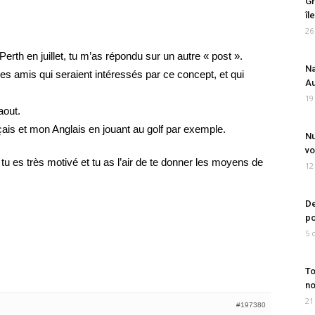
Gr
îl
26
erth en juillet, tu m’as répondu sur un autre « post ».
Na
es amis qui seraient intéressés par ce concept, et qui
Au
19
aout.
nçais et mon Anglais en jouant au golf par exemple.
Nu
vo
tu es très motivé et tu as l’air de te donner les moyens de
12
De
po
5 
To
no
21
#197380