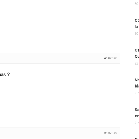
30
CO
la
30
Ca
Qu
#197378
23
pas ?
No
bl
9 
Sa
em
2 
#197379