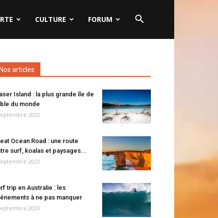
RTE
CULTURE
FORUM
Nos articles
aser Island : la plus grande île de
ble du monde
septembre 2023
eat Ocean Road : une route
tre surf, koalas et paysages...
septembre 2023
rf trip en Australie : les
énements à ne pas manquer
septembre 2023