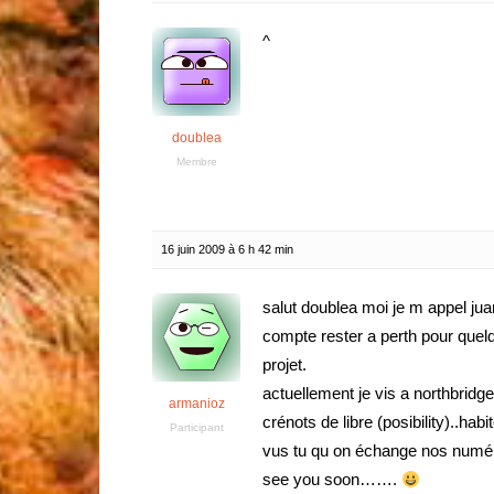
^
doublea
Membre
16 juin 2009 à 6 h 42 min
salut doublea moi je m appel jua
compte rester a perth pour quel
projet.
actuellement je vis a northbridge
armanioz
crénots de libre (posibility)..ha
Participant
vus tu qu on échange nos numé
see you soon…….