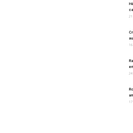
Hé
ca
21
Cr
au
16
Ra
en
24
Ro
am
17