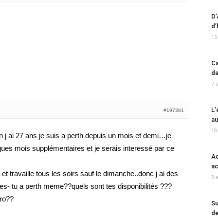
D’
d’
15
Ca
da
7 
L’
#197381
au
10
n j ai 27 ans je suis a perth depuis un mois et demi…je
ques mois supplémentaires et je serais interessé par ce
Ad
ac
 et travaille tous les soirs sauf le dimanche..donc j ai des
3 
bites- tu a perth meme??quels sont tes disponibilités ???
ro??
Su
de