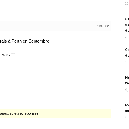
27
Sk
ex
#197382
de
20
verais à Perth en Septembre
Ca
verais ^^
de
13
Ne
Wo
6 
Mo
su
veaux sujets et réponses.
29