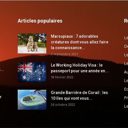
Articles populaires
R
Marsupiaux : 7 adorables
Le
créatures dont vous allez faire
Dé
la connaissance...
2 septembre 2021
Le
Le
Le Working Holiday Visa : le
...
passeport pour une année en...
Au
18 février 2022
Le
E
Grande Barrière de Corail : les
r
Pr
10 îles qui vont vous...
26 octobre 2022
Le