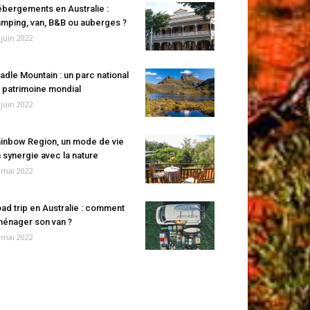
bergements en Australie :
mping, van, B&B ou auberges ?
 juin 2022
adle Mountain : un parc national
 patrimoine mondial
 juin 2022
inbow Region, un mode de vie
 synergie avec la nature
 mai 2022
ad trip en Australie : comment
énager son van ?
 mai 2022