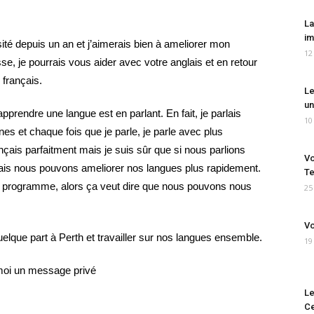
La
im
sité depuis un an et j’aimerais bien à ameliorer mon
12
sse, je pourrais vous aider avec votre anglais et en retour
français.
Le
un
apprendre une langue est en parlant. En fait, je parlais
10
 et chaque fois que je parle, je parle avec plus
nçais parfaitment mais je suis sûr que si nous parlions
Vo
ais nous pouvons ameliorer nos langues plus rapidement.
Te
n programme, alors ça veut dire que nous pouvons nous
25
Vo
lque part à Perth et travailler sur nos langues ensemble.
19
moi un message privé
Le
Ce