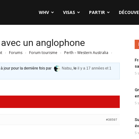
WHV
VISAS
PARTIR
DÉCOUVE
s avec un anglophone
nt
›
Forums
›
Forum tourisme
›
Perth – Western Australia
›
Fr
sa
 à jour pour la dernière fois par
Natsu
, le
il y a 17 années et 1
5 
Gr
en
5 
Su
#38597
év
5 