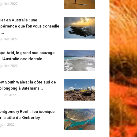
 juillet 2022
ier en Australie : une
périence que l’on vous conseille
...
 juillet 2022
pe Arid, le grand sud sauvage
 l’Australie occidentale
 juillet 2022
w South Wales : la côte sud de
llongong à Batemans...
juillet 2022
ntgomery Reef : lieu iconique
r la côte du Kimberley
 juin 2022