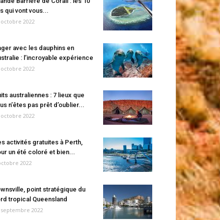
ande Barrière de Corail : les 10
es qui vont vous...
 octobre 2022
ger avec les dauphins en
stralie : l’incroyable expérience
 octobre 2022
its australiennes : 7 lieux que
us n’êtes pas prêt d’oublier...
 octobre 2022
s activités gratuites à Perth,
ur un été coloré et bien...
octobre 2022
wnsville, point stratégique du
rd tropical Queensland
 septembre 2022