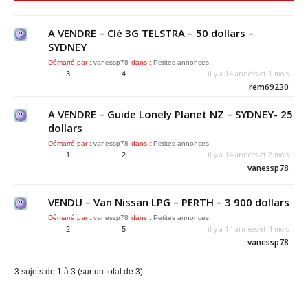
A VENDRE – Clé 3G TELSTRA – 50 dollars –
SYDNEY
Démarré par :
vanessp78
dans :
Petites annonces
il y a 14 années et 1 mois
3
4
rem69230
A VENDRE – Guide Lonely Planet NZ – SYDNEY- 25
dollars
Démarré par :
vanessp78
dans :
Petites annonces
il y a 14 années et 2 mois
1
2
vanessp78
VENDU – Van Nissan LPG – PERTH – 3 900 dollars
Démarré par :
vanessp78
dans :
Petites annonces
il y a 14 années et 4 mois
2
5
vanessp78
3 sujets de 1 à 3 (sur un total de 3)