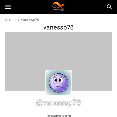
Australia-
Accueil
vanessp78
vanessp78
australie.com
@vanessp78
Pas d’activité récente