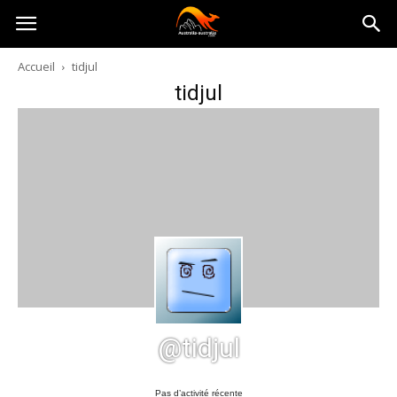
Australia-
Accueil
tidjul
tidjul
australie.com
@tidjul
Pas d’activité récente