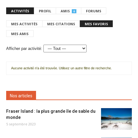
ACTIVITÉS
PROFIL
AMIS
FORUMS
0
MES ACTIVITÉS
MES CITATIONS
MES FAVORIS
MES AMIS
Afficher par activité:
Aucune activité n'a été trouvée. Utilisez un autre filtre de recherche.
Nos articles
Fraser Island : la plus grande île de sable du
monde
5 septembre 2023