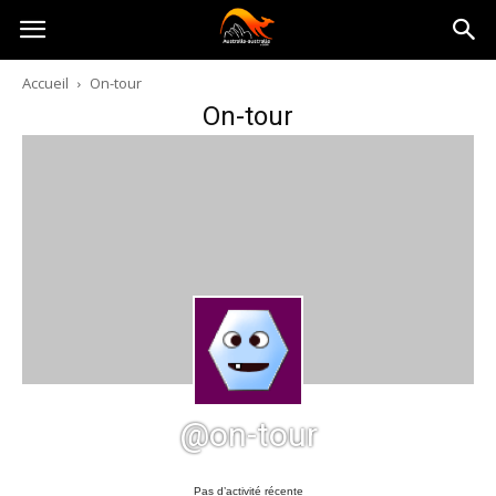
Australia-
Accueil
On-tour
On-tour
australie.com
@on-tour
Pas d’activité récente