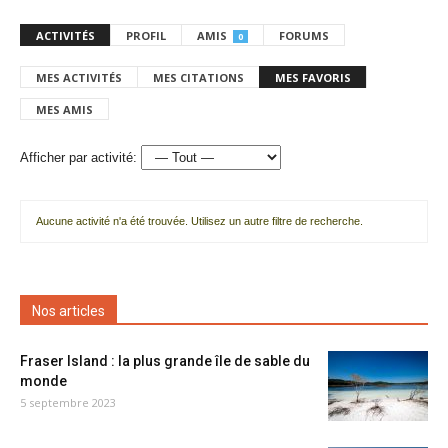
ACTIVITÉS
PROFIL
AMIS
FORUMS
0
MES ACTIVITÉS
MES CITATIONS
MES FAVORIS
MES AMIS
Afficher par activité:
Aucune activité n'a été trouvée. Utilisez un autre filtre de recherche.
Nos articles
Fraser Island : la plus grande île de sable du
monde
5 septembre 2023