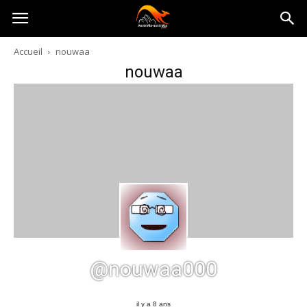
Australia-
Accueil
nouwaa
nouwaa
australie.com
@nouwaa000
il y a 8 ans