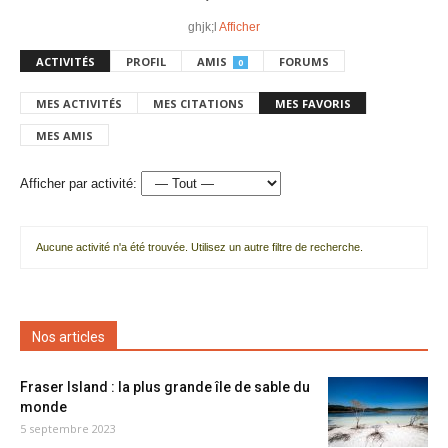
ghjk;l
Afficher
ACTIVITÉS
PROFIL
AMIS
FORUMS
0
MES ACTIVITÉS
MES CITATIONS
MES FAVORIS
MES AMIS
Afficher par activité:
Aucune activité n'a été trouvée. Utilisez un autre filtre de recherche.
Nos articles
Fraser Island : la plus grande île de sable du
monde
5 septembre 2023