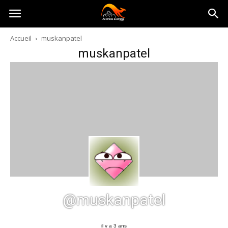
Australia-
Accueil
muskanpatel
muskanpatel
australie.com
@muskanpatel
il y a 3 ans