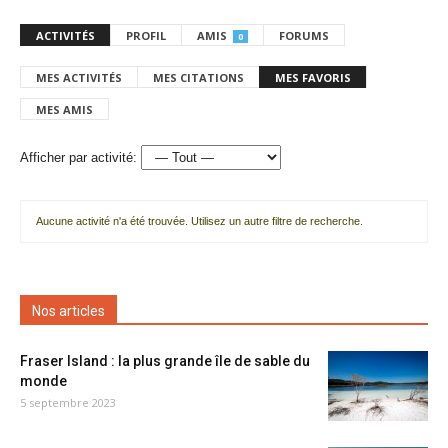
ACTIVITÉS
PROFIL
AMIS
FORUMS
0
MES ACTIVITÉS
MES CITATIONS
MES FAVORIS
MES AMIS
Afficher par activité:
Aucune activité n'a été trouvée. Utilisez un autre filtre de recherche.
Nos articles
Fraser Island : la plus grande île de sable du
monde
5 septembre 2023