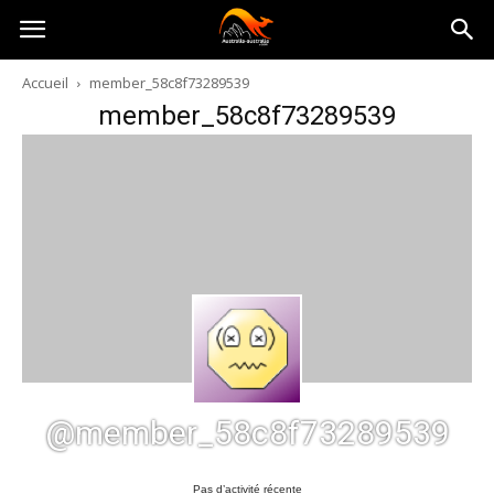
Australia-
Accueil
member_58c8f73289539
member_58c8f73289539
australie.com
@member_58c8f73289539
Pas d’activité récente