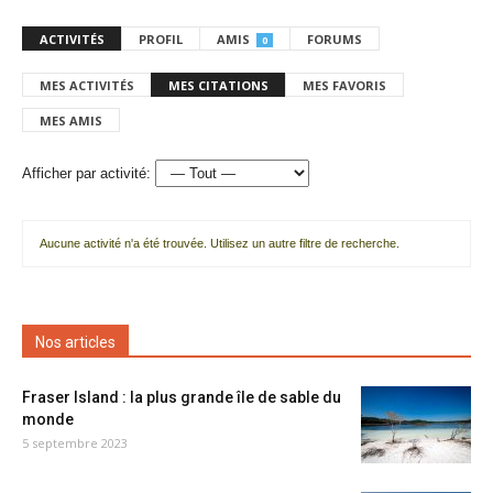
ACTIVITÉS
PROFIL
AMIS
FORUMS
0
MES ACTIVITÉS
MES CITATIONS
MES FAVORIS
MES AMIS
Afficher par activité:
Aucune activité n'a été trouvée. Utilisez un autre filtre de recherche.
Nos articles
Fraser Island : la plus grande île de sable du
monde
5 septembre 2023