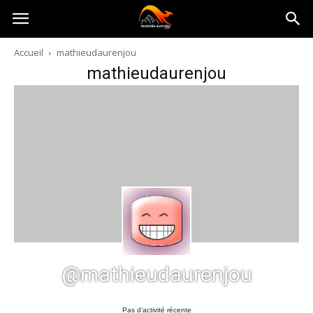
Australia-
Accueil
mathieudaurenjou
mathieudaurenjou
australie.com
@mathieudaurenjou
Pas d’activité récente