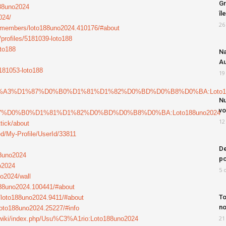
Gr
188uno2024
îl
024/
26
/members/loto188uno2024.410176/#about
profiles/5181039-loto188
oto188
Na
Au
5181053-loto188
19
x.php/%D0%A3%D1%87%D0%B0%D1%81%D1%82%D0%BD%D0%B8%D0%BA:Loto1
Nu
vo
1%87%D0%B0%D1%81%D1%82%D0%BD%D0%B8%D0%BA:Loto188uno2024
12
tick/about
ed/My-Profile/UserId/33811
De
88uno2024
po
no2024
5 
no2024/wall
188uno2024.100441/#about
To
loto188uno2024.9411/#about
no
loto188uno2024.25227/#info
21
.br/wiki/index.php/Usu%C3%A1rio:Loto188uno2024