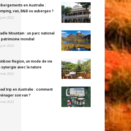
bergements en Australie :
mping, van, B&B ou auberges ?
 juin 2022
adle Mountain : un parc national
 patrimoine mondial
 juin 2022
inbow Region, un mode de vie
 synergie avec la nature
 mai 2022
ad trip en Australie : comment
énager son van ?
 mai 2022