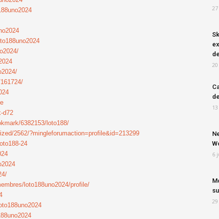
27
o188uno2024
uno2024
Sk
loto188uno2024
ex
no2024/
de
o2024
20
no2024/
e/161724/
Ca
024
de
le
13
k-d72
okmark/6382153/loto188/
rized/2562/?mingleforumaction=profile&id=213299
Ne
loto188-24
Wo
024
6 
o2024
24/
Mo
membres/loto188uno2024/profile/
su
4
29
loto188uno2024
o188uno2024