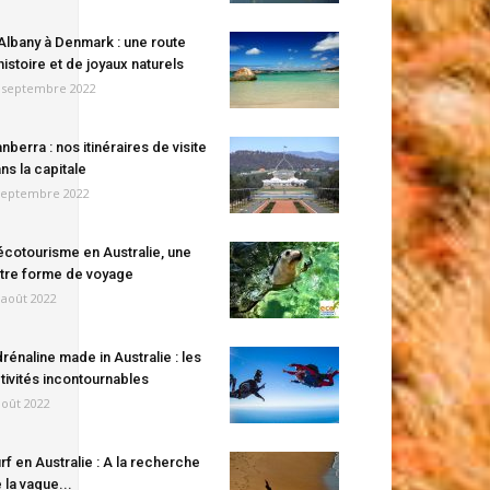
Albany à Denmark : une route
histoire et de joyaux naturels
 septembre 2022
nberra : nos itinéraires de visite
ns la capitale
septembre 2022
écotourisme en Australie, une
tre forme de voyage
 août 2022
rénaline made in Australie : les
tivités incontournables
août 2022
rf en Australie : A la recherche
 la vague...