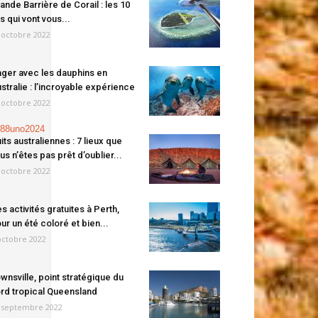
ande Barrière de Corail : les 10
es qui vont vous...
 octobre 2022
ger avec les dauphins en
stralie : l’incroyable expérience
 octobre 2022
88uno2024
its australiennes : 7 lieux que
us n’êtes pas prêt d’oublier...
 octobre 2022
s activités gratuites à Perth,
ur un été coloré et bien...
octobre 2022
wnsville, point stratégique du
rd tropical Queensland
 septembre 2022