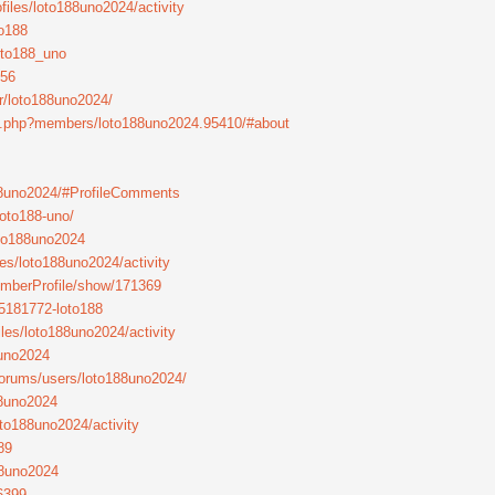
ofiles/loto188uno2024/activity
to188
oto188_uno
656
or/loto188uno2024/
ex.php?members/loto188uno2024.95410/#about
88uno2024/#ProfileComments
loto188-uno/
oto188uno2024
iles/loto188uno2024/activity
emberProfile/show/171369
s/5181772-loto188
files/loto188uno2024/activity
8uno2024
/forums/users/loto188uno2024/
88uno2024
s/loto188uno2024/activity
89
88uno2024
26399