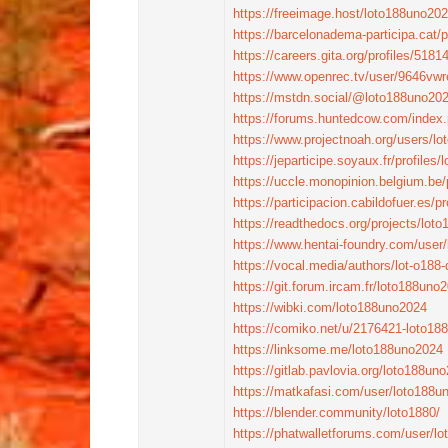
https://freeimage.host/loto188uno20
https://barcelonadema-participa.cat/p
https://careers.gita.org/profiles/5181
https://www.openrec.tv/user/9646vwr
https://mstdn.social/@loto188uno20
https://forums.huntedcow.com/inde
https://www.projectnoah.org/users/l
https://jeparticipe.soyaux.fr/profiles
https://uccle.monopinion.belgium.be/
https://participacion.cabildofuer.es/
https://readthedocs.org/projects/lot
https://www.hentai-foundry.com/user/
https://vocal.media/authors/lot-o188
https://git.forum.ircam.fr/loto188uno
https://wibki.com/loto188uno2024
https://comiko.net/u/2176421-loto18
https://linksome.me/loto188uno2024
https://gitlab.pavlovia.org/loto188un
https://matkafasi.com/user/loto188u
https://blender.community/loto1880/
https://phatwalletforums.com/user/l