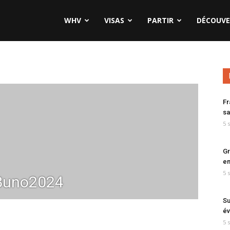
WHV
VISAS
PARTIR
DÉCOUVE
Fr
sa
5 
Gr
en
5 
8uno2024
Su
év
5 