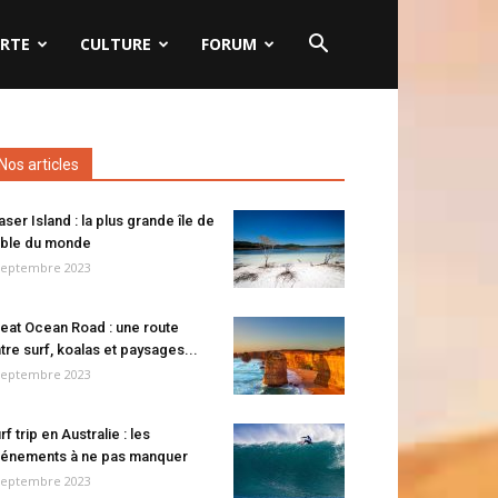
RTE
CULTURE
FORUM
Nos articles
aser Island : la plus grande île de
ble du monde
septembre 2023
eat Ocean Road : une route
tre surf, koalas et paysages...
septembre 2023
rf trip en Australie : les
énements à ne pas manquer
septembre 2023