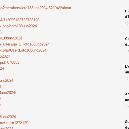
.php?members/loto188uno2024.52104/#about
D’
d’
024/113055183753786198
15
ex.php?loto188uno2024
5/
oto188uno2024
Ca
?qa=user&qa_1=loto188uno2024
da
ex.php/User:Loto188uno2024
7 
no2024
p?pid=676853
L’
024
au
10
8uno2024
4
88uno2024/
Ad
k
ac
no
3 
188uno2024
Su
showuser=1378129
de
8uno2024