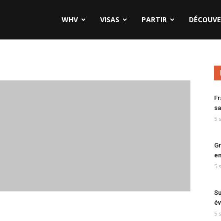
WHV
VISAS
PARTIR
DÉCOUVE
Fr
sa
5 
Gr
en
5 
Su
év
5 