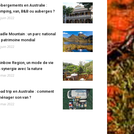
bergements en Australie :
mping, van, B&B ou auberges ?
 juin 2022
adle Mountain : un parc national
 patrimoine mondial
 juin 2022
inbow Region, un mode de vie
 synergie avec la nature
 mai 2022
ad trip en Australie : comment
énager son van ?
 mai 2022