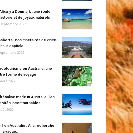
Albany à Denmark : une route
histoire et de joyaux naturels
 septembre 2022
nberra : nos itinéraires de visite
ns la capitale
septembre 2022
écotourisme en Australie, une
tre forme de voyage
 août 2022
rénaline made in Australie : les
tivités incontournables
août 2022
rf en Australie : A la recherche
 la vague...