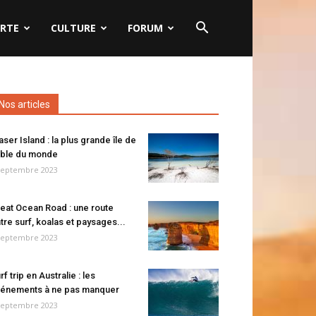
RTE
CULTURE
FORUM
Nos articles
aser Island : la plus grande île de
ble du monde
septembre 2023
eat Ocean Road : une route
tre surf, koalas et paysages...
septembre 2023
rf trip en Australie : les
énements à ne pas manquer
septembre 2023