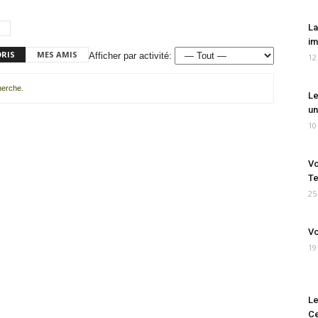
La
im
ORIS
MES AMIS
Afficher par activité:
12
cherche.
Le
un
10
Vo
Te
25
Vo
19
Le
Ce