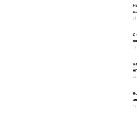
Hé
ca
21
Cr
au
16
Ra
en
24
Ro
am
17