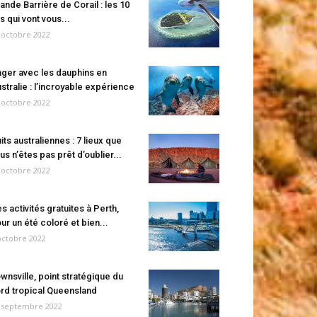
ande Barrière de Corail : les 10
es qui vont vous...
 octobre 2022
ger avec les dauphins en
stralie : l’incroyable expérience
 octobre 2022
its australiennes : 7 lieux que
us n’êtes pas prêt d’oublier...
 octobre 2022
s activités gratuites à Perth,
ur un été coloré et bien...
octobre 2022
wnsville, point stratégique du
rd tropical Queensland
 septembre 2022