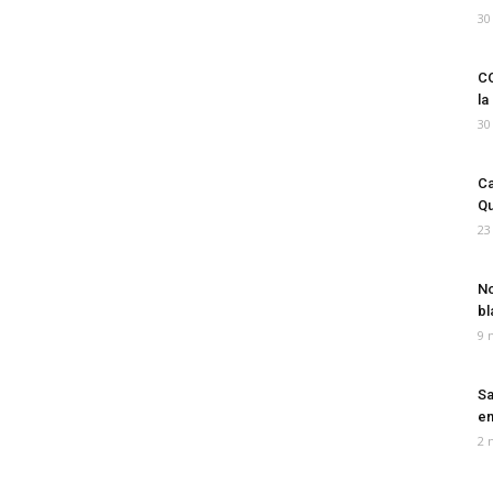
30
CO
la
30
Ca
Qu
23
No
bl
9 
Sa
em
2 