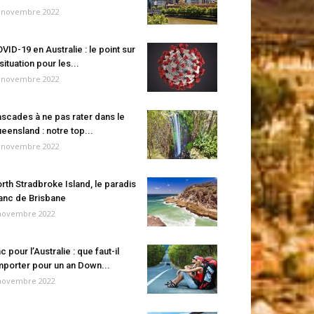
 novembre 2022
VID-19 en Australie : le point sur
 situation pour les...
 novembre 2022
scades à ne pas rater dans le
eensland : notre top...
 novembre 2022
rth Stradbroke Island, le paradis
anc de Brisbane
novembre 2022
c pour l’Australie : que faut-il
porter pour un an Down...
novembre 2022