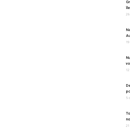
Gr
îl
26
Na
Au
19
Nu
vo
12
De
po
5 
To
no
21