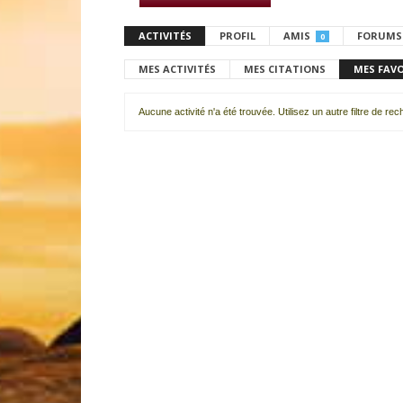
ACTIVITÉS
PROFIL
AMIS
FORUMS
0
MES ACTIVITÉS
MES CITATIONS
MES FAV
Aucune activité n'a été trouvée. Utilisez un autre filtre de re