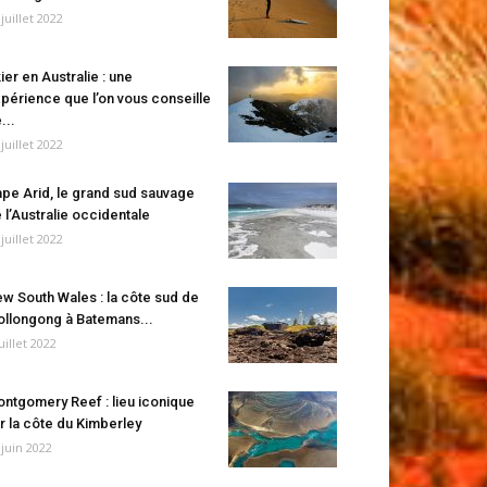
 juillet 2022
ier en Australie : une
périence que l’on vous conseille
...
 juillet 2022
pe Arid, le grand sud sauvage
 l’Australie occidentale
 juillet 2022
w South Wales : la côte sud de
llongong à Batemans...
juillet 2022
ntgomery Reef : lieu iconique
r la côte du Kimberley
 juin 2022