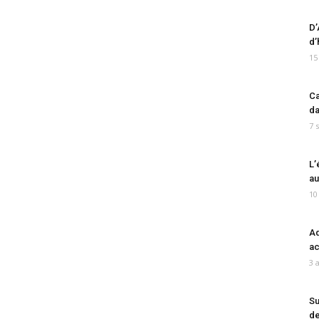
D’
d’
15
Ca
da
7 
L’
au
10
Ad
ac
3 
Su
de