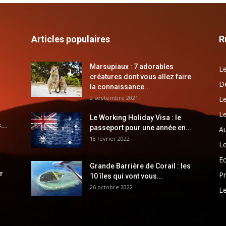
Articles populaires
R
Marsupiaux : 7 adorables
Le
créatures dont vous allez faire
Dé
la connaissance...
2 septembre 2021
Le
Le
Le Working Holiday Visa : le
...
passeport pour une année en...
Au
18 février 2022
Le
E
Grande Barrière de Corail : les
r
Pr
10 îles qui vont vous...
26 octobre 2022
Le