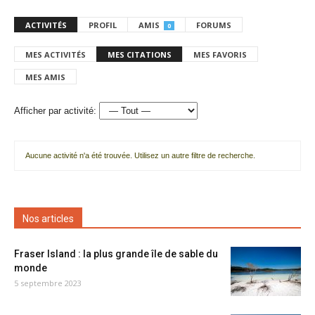
ACTIVITÉS
PROFIL
AMIS
FORUMS
0
MES ACTIVITÉS
MES CITATIONS
MES FAVORIS
MES AMIS
Afficher par activité:
Aucune activité n'a été trouvée. Utilisez un autre filtre de recherche.
Nos articles
Fraser Island : la plus grande île de sable du
monde
5 septembre 2023