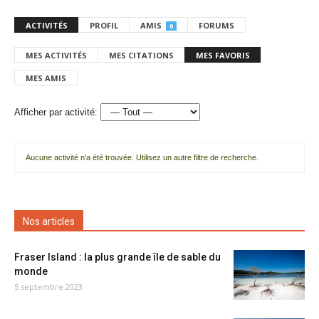
ACTIVITÉS
PROFIL
AMIS
FORUMS
0
MES ACTIVITÉS
MES CITATIONS
MES FAVORIS
MES AMIS
Afficher par activité:
Aucune activité n'a été trouvée. Utilisez un autre filtre de recherche.
Nos articles
Fraser Island : la plus grande île de sable du
monde
5 septembre 2023