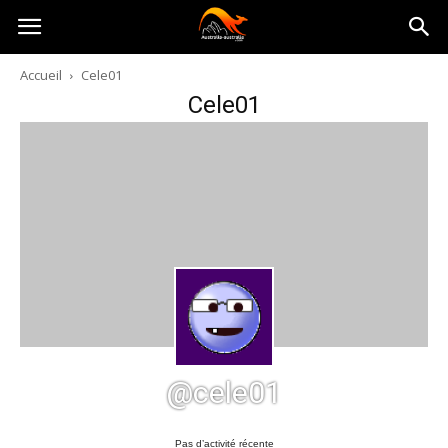
Australia-
Accueil
Cele01
Cele01
australie.com
@cele01
Pas d’activité récente