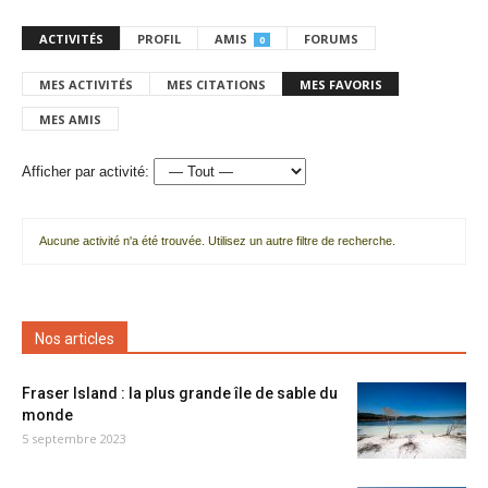
ACTIVITÉS
PROFIL
AMIS
FORUMS
0
MES ACTIVITÉS
MES CITATIONS
MES FAVORIS
MES AMIS
Afficher par activité:
Aucune activité n'a été trouvée. Utilisez un autre filtre de recherche.
Nos articles
Fraser Island : la plus grande île de sable du
monde
5 septembre 2023