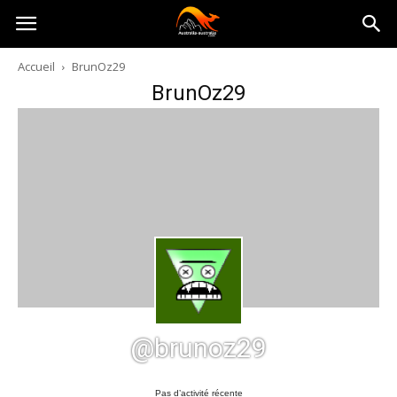
Australia-
Accueil
BrunOz29
BrunOz29
australie.com
@brunoz29
Pas d’activité récente