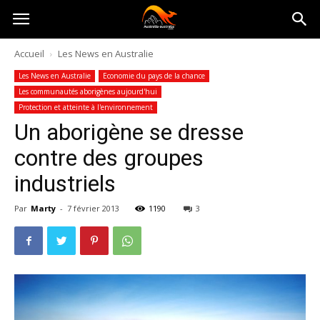
Australia-
Accueil
Les News en Australie
Les News en Australie
Economie du pays de la chance
australie.com
Les communautés aborigènes aujourd'hui
Protection et atteinte à l'environnement
Un aborigène se dresse
contre des groupes
industriels
Par
Marty
-
7 février 2013
1190
3